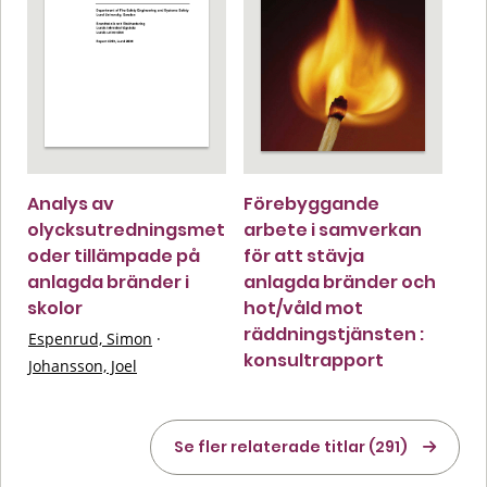
Analys av
Förebyggande
olycksutredningsmet
arbete i samverkan
oder tillämpade på
för att stävja
anlagda bränder i
anlagda bränder och
skolor
hot/våld mot
räddningstjänsten :
Espenrud, Simon
·
konsultrapport
Johansson, Joel
Se fler relaterade titlar (291)