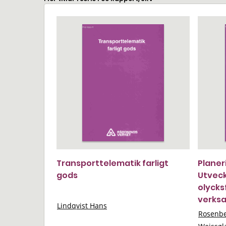
Transporttelematik farligt
Planer
gods
Utveck
olyck
verksa
Lindqvist Hans
Rosenb