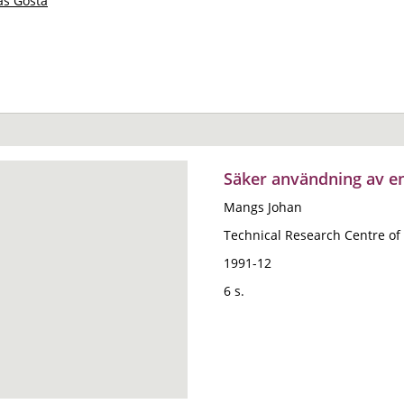
as Gösta
Säker användning av e
Mangs Johan
Technical Research Centre of 
1991-12
6 s.