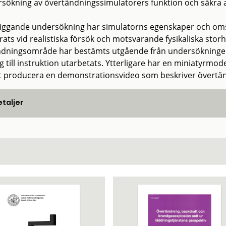
sökning av övertändningssimulatorers funktion och säkra a
eliggande undersökning har simulatorns egenskaper och om
rats vid realistiska försök och motsvarande fysikaliska sto
dningsområde har bestämts utgående från undersökningens 
ag till instruktion utarbetats. Ytterligare har en miniatyrmo
tt producera en demonstrationsvideo som beskriver övert
taljer