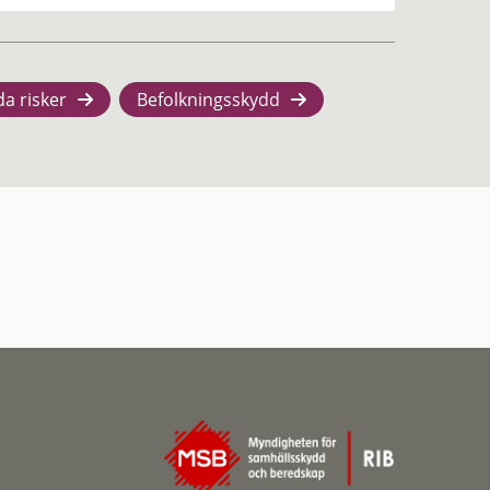
da risker
Befolkningsskydd