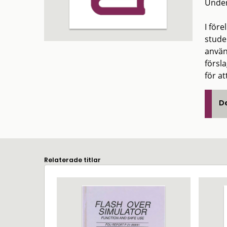
Under
I för
stude
använ
försl
för a
De
Relaterade titlar