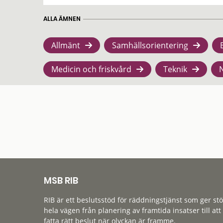
ALLA ÄMNEN
Allmänt
Samhällsorientering
Medicin och friskvård
Teknik
MSB RIB
RIB är ett beslutsstöd för räddningstjänst som ger st
hela vägen från planering av framtida insatser till att
fatta rätt beslut när olyckan är framme.