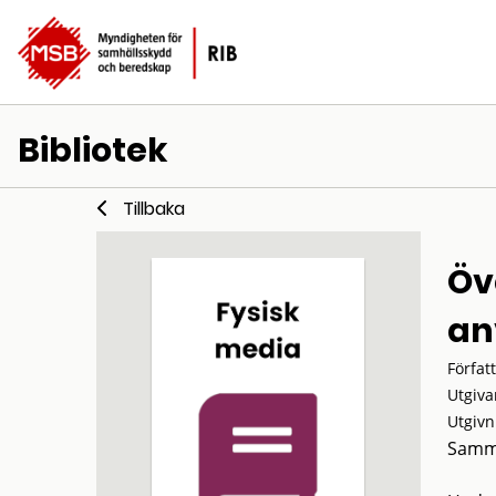
Bibliotek
Tillbaka
Öv
an
Förfat
Utgiva
Utgivn
Samm