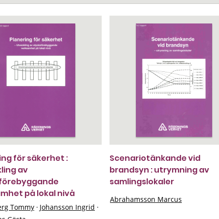
ing för säkerhet :
Scenariotänkande vid
ling av
brandsyn : utrymning av
sförebyggande
samlingslokaler
mhet på lokal nivå
Abrahamsson Marcus
erg Tommy
·
Johansson Ingrid
·