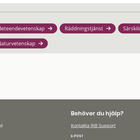
Beteendevetenskap
Räddningstjänst
Särskil
Naturvetenskap
Behöver du hjälp?
öd
Kontakta RIB Support
E-POST