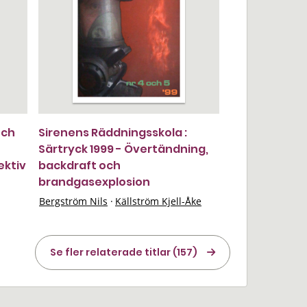
och
Sirenens Räddningsskola :
Särtryck 1999 - Övertändning,
ektiv
backdraft och
brandgasexplosion
Bergström Nils
·
Källström Kjell-Åke
Se fler relaterade titlar (157)