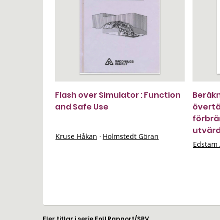
Flash over Simulator : Function
Beräkn
and Safe Use
övert
förbrä
utvärd
Kruse Håkan
·
Holmstedt Göran
Edstam 
Fler titlar i serie FoU Rapport/SRV