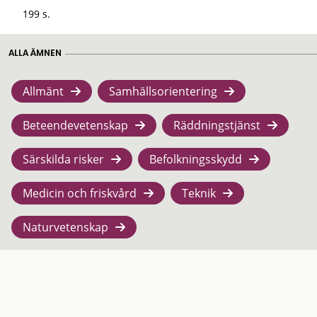
199 s.
ALLA ÄMNEN
Allmänt
Samhällsorientering
Beteendevetenskap
Räddningstjänst
Särskilda risker
Befolkningsskydd
Medicin och friskvård
Teknik
Naturvetenskap