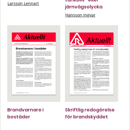
Larsson Lennart
järnvägsolycka
Hansson Ingvar
Brandvarnare i
Skriftlig redogörelse
bostäder
för brandskyddet