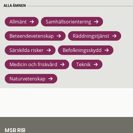
ALLA ÄMNEN
Allmänt
Samhällsorientering
Beteendevetenskap
Räddningstjänst
Särskilda risker
Befolkningsskydd
Medicin och friskvård
Teknik
Naturvetenskap
MSB RIB