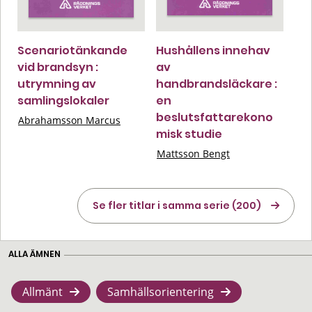
Scenariotänkande
Hushållens innehav
vid brandsyn :
av
utrymning av
handbrandsläckare :
samlingslokaler
en
beslutsfattarekono
Abrahamsson Marcus
misk studie
Mattsson Bengt
Se fler titlar i samma serie (200)
ALLA ÄMNEN
Allmänt
Samhällsorientering