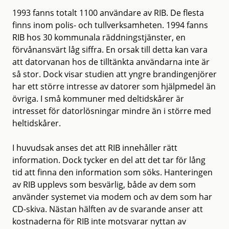
1993 fanns totalt 1100 användare av RIB. De flesta
finns inom polis- och tullverksamheten. 1994 fanns
RIB hos 30 kommunala räddningstjänster, en
förvånansvärt låg siffra. En orsak till detta kan vara
att datorvanan hos de tilltänkta användarna inte är
så stor. Dock visar studien att yngre brandingenjörer
har ett större intresse av datorer som hjälpmedel än
övriga. I små kommuner med deltidskårer är
intresset för datorlösningar mindre än i större med
heltidskårer.
I huvudsak anses det att RIB innehåller rätt
information. Dock tycker en del att det tar för lång
tid att finna den information som söks. Hanteringen
av RIB upplevs som besvärlig, både av dem som
använder systemet via modem och av dem som har
CD-skiva. Nästan hälften av de svarande anser att
kostnaderna för RIB inte motsvarar nyttan av