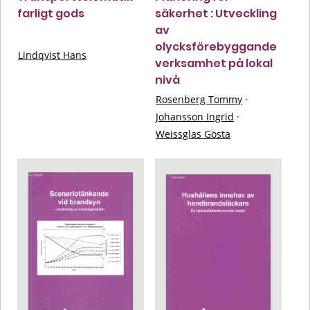
farligt gods
säkerhet : Utveckling
av
olycksförebyggande
Lindqvist Hans
verksamhet på lokal
nivå
Rosenberg Tommy
·
Johansson Ingrid
·
Weissglas Gösta