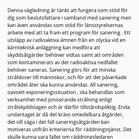
Denna vägledning är tänkt att fungera som stöd för
dig som beslutsfattare i samband med sanering men
kan även användas som stöd för länsstyrelsernas
arbete med att ta fram ett program för sanering . Ett
utsläpp av radioaktiva ämnen från en olycka vid en
kärnteknisk anläggning kan medföra att
skyddsåtgärder behöver vidtas samt att områden
som kontaminerats av det radioaktiva nedfallet
behöver saneras. Sanering görs för att minska
stråldoser till människor, och för att det påverkade
området åter ska kunna användas. All sanering,
oavsett exponeringssituation , ska behandlas som
verksamhet med joniserande strålning enligt
strålskyddslagen och är därför tillståndspliktig. Enda
undantaget är då det krävs omedelbara åtgärder,
det vill säga i det fall saneringsåtgärden kan
motiveras utifrån kriterierna för räddningstjänst. Det
skulle kunna vara fallet om räddningsledaren