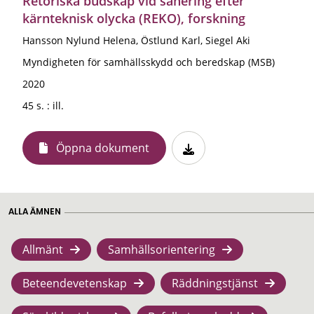
Retoriska budskap vid sanering efter
kärnteknisk olycka (REKO), forskning
Hansson Nylund Helena, Östlund Karl, Siegel Aki
Myndigheten för samhällsskydd och beredskap (MSB)
2020
45 s. : ill.
Öppna dokument
ALLA ÄMNEN
Allmänt
Samhällsorientering
Beteendevetenskap
Räddningstjänst