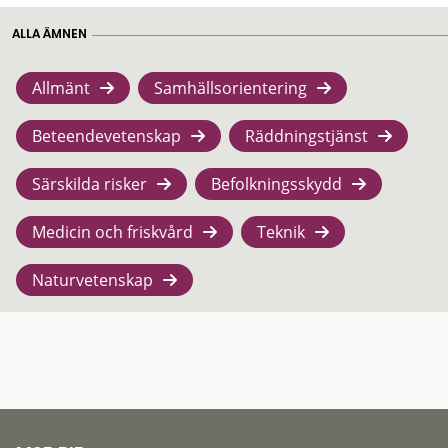
ALLA ÄMNEN
Allmänt
Samhällsorientering
Beteendevetenskap
Räddningstjänst
Särskilda risker
Befolkningsskydd
Medicin och friskvård
Teknik
Naturvetenskap