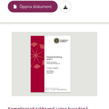
Öppna dokument
Komplicerad takbrand i stor bussdepå