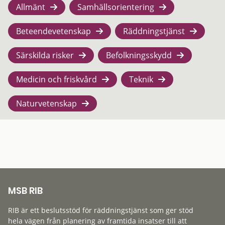
Allmänt
Samhällsorientering
Beteendevetenskap
Räddningstjänst
Särskilda risker
Befolkningsskydd
Medicin och friskvård
Teknik
Naturvetenskap
MSB RIB
RIB är ett beslutsstöd för räddningstjänst som ger stöd
hela vägen från planering av framtida insatser till att