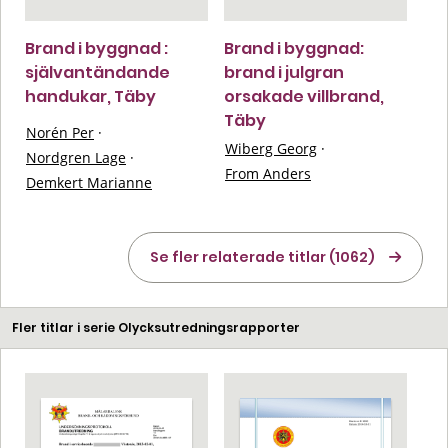
Brand i byggnad :
Brand i byggnad:
självantändande
brand i julgran
handukar, Täby
orsakade villbrand,
Täby
Norén Per
·
Wiberg Georg
·
Nordgren Lage
·
From Anders
Demkert Marianne
Se fler relaterade titlar (1062)
Fler titlar i serie Olycksutredningsrapporter