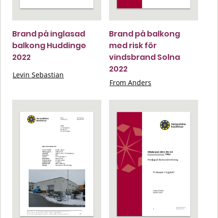
Brand på inglasad
Brand på balkong
balkong Huddinge
med risk för
2022
vindsbrand Solna
2022
Levin Sebastian
From Anders