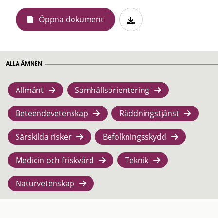
Öppna dokument
ALLA ÄMNEN
Allmänt
Samhällsorientering
Beteendevetenskap
Räddningstjänst
Särskilda risker
Befolkningsskydd
Medicin och friskvård
Teknik
Naturvetenskap