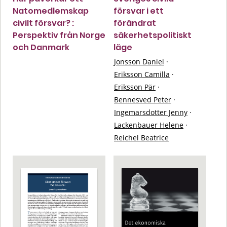
Natomedlemskap
försvar i ett
civilt försvar? :
förändrat
Perspektiv från Norge
säkerhetspolitiskt
och Danmark
läge
Jonsson Daniel
·
Eriksson Camilla
·
Eriksson Pär
·
Bennesved Peter
·
Ingemarsdotter Jenny
·
Lackenbauer Helene
·
Reichel Beatrice