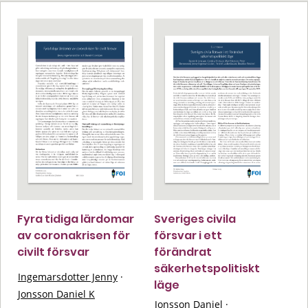
Fyra tidiga lärdomar
Sveriges civila
av coronakrisen för
försvar i ett
civilt försvar
förändrat
säkerhetspolitiskt
Ingemarsdotter Jenny
·
läge
Jonsson Daniel K
Jonsson Daniel
·