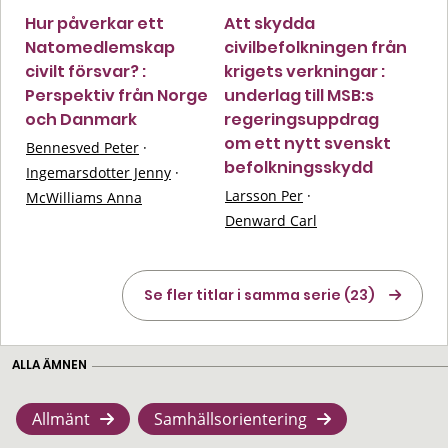
Hur påverkar ett
Att skydda
Natomedlemskap
civilbefolkningen från
civilt försvar? :
krigets verkningar :
Perspektiv från Norge
underlag till MSB:s
och Danmark
regeringsuppdrag
om ett nytt svenskt
Bennesved Peter
·
befolkningsskydd
Ingemarsdotter Jenny
·
Larsson Per
·
McWilliams Anna
Denward Carl
Se fler titlar i samma serie (23)
ALLA ÄMNEN
Allmänt
Samhällsorientering