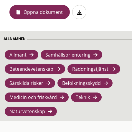
Öppna dokument
ALLA ÄMNEN
Allmänt
Samhällsorientering
Beteendevetenskap
Räddningstjänst
Särskilda risker
Befolkningsskydd
Medicin och friskvård
Teknik
Naturvetenskap