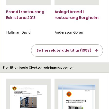
Brand i restaurang
Anlagd brand i
Eskilstuna 2013
restaurang Borgholm
Hultman David
Andersson Göran
Se fler relaterade titlar (1059)
Fler titlar i serie Olycksutredningsrapporter