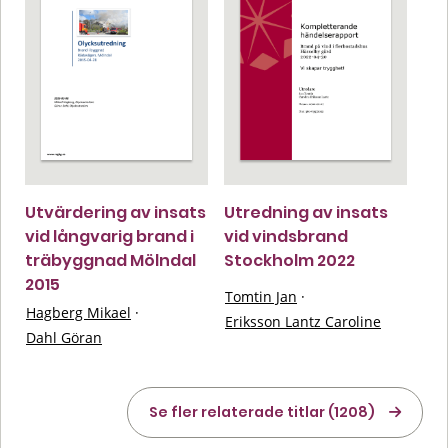
Utvärdering av insats
Utredning av insats
vid långvarig brand i
vid vindsbrand
träbyggnad Mölndal
Stockholm 2022
2015
Tomtin Jan
·
Hagberg Mikael
·
Eriksson Lantz Caroline
Dahl Göran
Se fler relaterade titlar (1208)