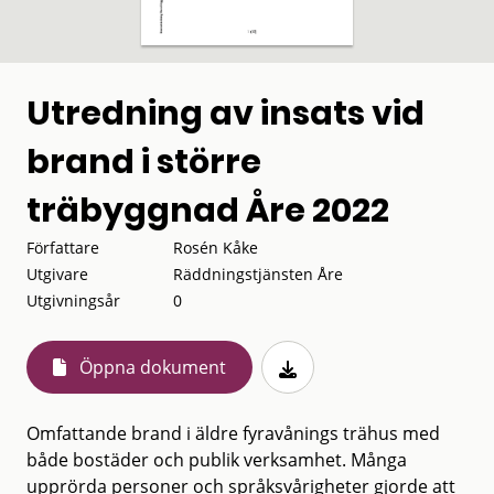
Utredning av insats vid
brand i större
träbyggnad Åre 2022
Författare
Rosén Kåke
Utgivare
Räddningstjänsten Åre
Utgivningsår
0
Öppna dokument
Omfattande brand i äldre fyravånings trähus med
både bostäder och publik verksamhet. Många
upprörda personer och språksvårigheter gjorde att