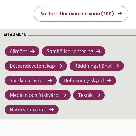
Se fler titlar i samma serie (200)
ALLA ÄMNEN
Allmänt
Samhällsorientering
Beteendevetenskap
Räddningstjänst
Särskilda risker
Befolkningsskydd
Medicin och friskvård
Teknik
Naturvetenskap