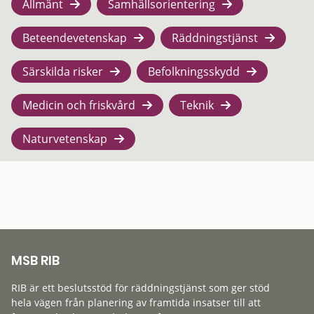
Allmänt
Samhällsorientering
Beteendevetenskap
Räddningstjänst
Särskilda risker
Befolkningsskydd
Medicin och friskvård
Teknik
Naturvetenskap
MSB RIB
RIB är ett beslutsstöd för räddningstjänst som ger stöd
hela vägen från planering av framtida insatser till att