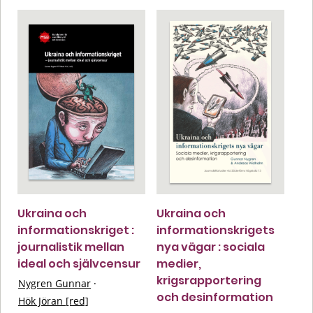
Ukraina och
Ukraina och
informationskriget :
informationskrigets
journalistik mellan
nya vägar : sociala
ideal och självcensur
medier,
krigsrapportering
Nygren Gunnar
·
och desinformation
Hök Jöran [red]