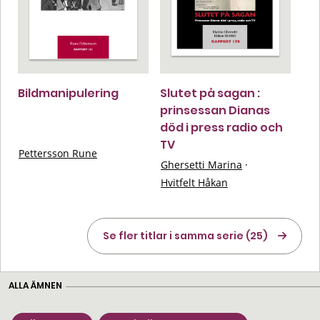
Bildmanipulering
Slutet på sagan :
prinsessan Dianas
död i press radio och
TV
Pettersson Rune
Ghersetti Marina
·
Hvitfelt Håkan
Se fler titlar i samma serie (25)
ALLA ÄMNEN