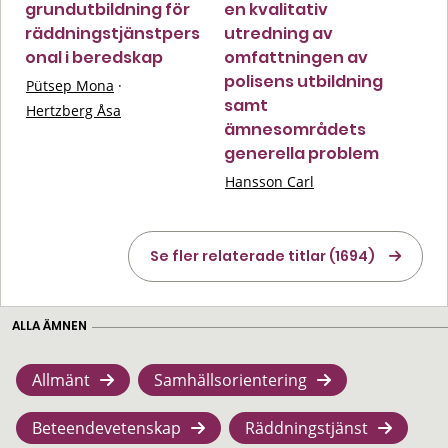
grundutbildning för
en kvalitativ
räddningstjänstpers
utredning av
onal i beredskap
omfattningen av
polisens utbildning
Pütsep Mona
·
samt
Hertzberg Åsa
ämnesområdets
generella problem
Hansson Carl
Se fler relaterade titlar (1694)
ALLA ÄMNEN
Allmänt
Samhällsorientering
Beteendevetenskap
Räddningstjänst