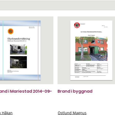
rand i Mariestad 2014-09-
Brand i byggnad
n Håkan
Östlund Magnus