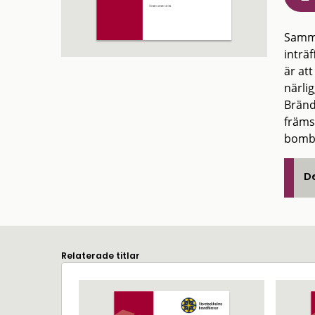
Samma
inträ
är att
närli
Bränd
främs
bombe
De
Relaterade titlar