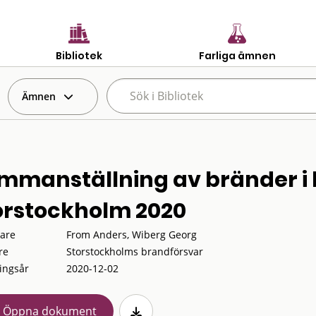
Bibliotek
Farliga ämnen
Ämnen
mmanställning av bränder i l
orstockholm 2020
tare
From Anders, Wiberg Georg
re
Storstockholms brandförsvar
ingsår
2020-12-02
Öppna dokument