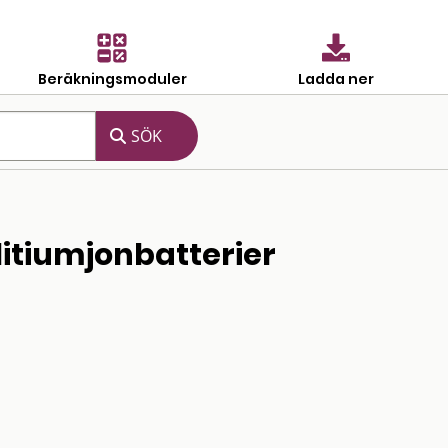
Beräkningsmoduler
Ladda ner
itiumjonbatterier