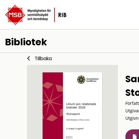
Bibliotek
Tillbaka
Sa
St
Förfat
Utgiva
Utgivn