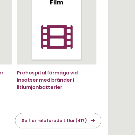
er
Prehospital förmåga vid
insatser med bränder i
litiumjonbatterier
Se fler relaterade titlar (417)