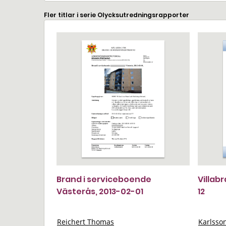
Fler titlar i serie Olycksutredningsrapporter
Brand i serviceboende
Villab
Västerås, 2013-02-01
12
Reichert Thomas
Karlsso