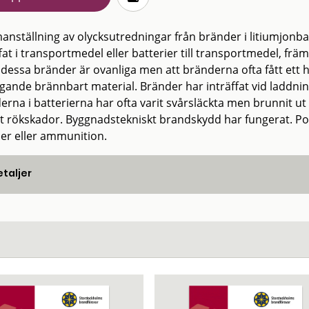
nställning av olycksutredningar från bränder i litiumjonba
ffat i transportmedel eller batterier till transportmedel, fr
 dessa bränder är ovanliga men att bränderna ofta fått ett h
ggande brännbart material. Bränder har inträffat vid laddni
erna i batterierna har ofta varit svårsläckta men brunnit 
t rökskador. Byggnadstekniskt brandskydd har fungerat. Polis
r eller ammunition.
taljer