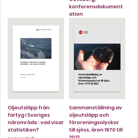
konferensdokument
ation
Oljeutsläpp från
Sammanställning av
fartyg i Sveriges
oljeutsläpp och
närområde : vad visar
föroreningsolyckor
statistiken?
till sjöss, åren 1970 till
2021