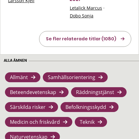
Larsson Kjell
Letalick Marcus
·
Dobo Sonja
Se fler relaterade titlar (1080)
ALLA ÄMNEN
Allmänt
Samhällsorientering
Beteendevetenskap
Räddningstjänst
Särskilda risker
Befolkningsskydd
Medicin och friskvård
Teknik
Naturvetenskap