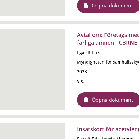
Öppna dokument
Avtal om: Företags med
farliga ämnen - CBRNE
Egardt Erik
Myndigheten för samhällssky
2023
9 s.
Öppna dokument
Insatskort för acetylen
Egardt Erik, Levein Magnus