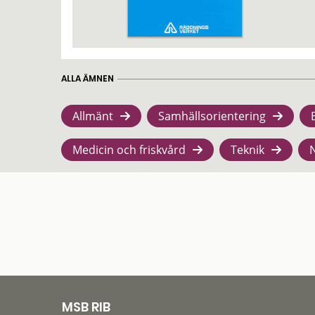
ALLA ÄMNEN
Allmänt
Samhällsorientering
Medicin och friskvård
Teknik
MSB RIB