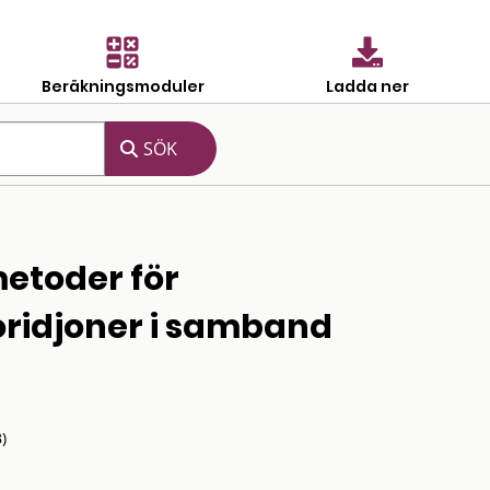
Beräkningsmoduler
Ladda ner
etoder för
uoridjoner i samband
)