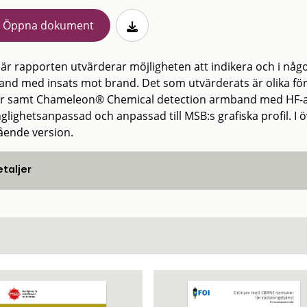
Öppna dokument
är rapporten utvärderar möjligheten att indikera och i någon
nd med insats mot brand. Det som utvärderats är olika fö
or samt Chameleon® Chemical detection armband med HF-a
nglighetsanpassad och anpassad till MSB:s grafiska profil. I
ående version.
taljer