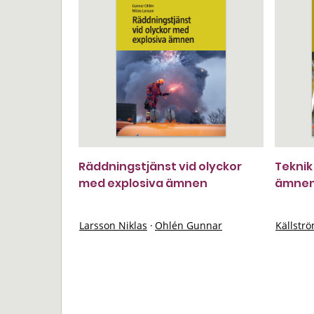
Räddningstjänst vid olyckor
Teknik
med explosiva ämnen
ämne
Larsson Niklas
·
Ohlén Gunnar
Källstr