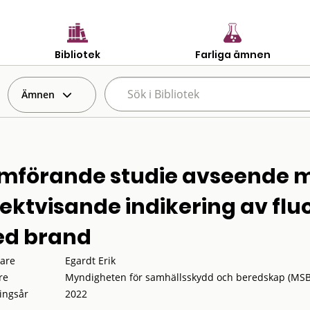
Bibliotek
Farliga ämnen
Ämnen
mförande studie avseende m
rektvisande indikering av fl
d brand
tare
Egardt Erik
re
Myndigheten för samhällsskydd och beredskap (MSB
ingsår
2022