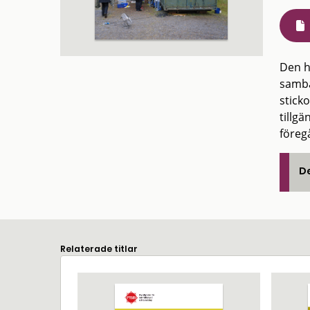
Den h
samba
stick
tillgä
föreg
De
Relaterade titlar