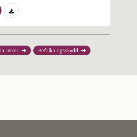
da risker
Befolkningsskydd