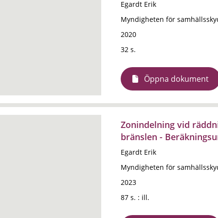
Egardt Erik
Myndigheten för samhällssky
2020
32 s.
Öppna dokument
Zonindelning vid räddn
bränslen - Beräkningsu
Egardt Erik
Myndigheten för samhällssky
2023
87 s. : ill.