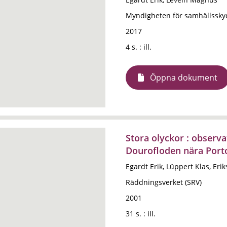
Myndigheten för samhällssky
2017
4 s. : ill.
Öppna dokument
Stora olyckor : observa
Dourofloden nära Porto
Egardt Erik, Lüppert Klas, Er
Räddningsverket (SRV)
2001
31 s. : ill.