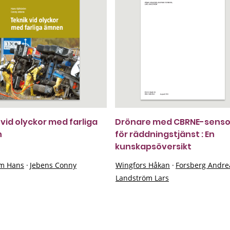
 vid olyckor med farliga
Drönare med CBRNE-senso
n
för räddningstjänst : En
kunskapsöversikt
öm Hans
·
Jebens Conny
Wingfors Håkan
·
Forsberg Andre
Landström Lars