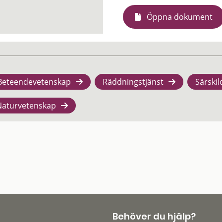
Öppna dokument
Beteendevetenskap
Räddningstjänst
Särskil
Naturvetenskap
Behöver du hjälp?