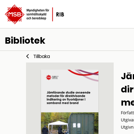
Bibliotek
Tillbaka
Jä
di
me
Förfat
Utgiva
Utgivn