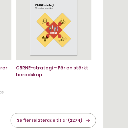
rer
CBRNE-strategi – För en stärkt
beredskap
as
·
Se fler relaterade titlar (2274)