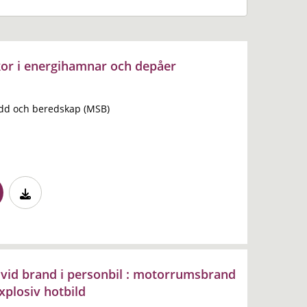
kor i energihamnar och depåer
dd och beredskap (MSB)
vid brand i personbil : motorrumsbrand
xplosiv hotbild