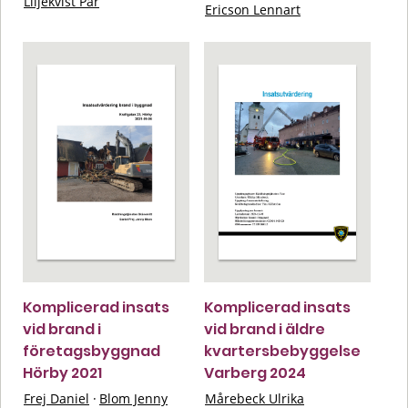
Liljekvist Pär
Ericson Lennart
Komplicerad insats
Komplicerad insats
vid brand i
vid brand i äldre
företagsbyggnad
kvartersbebyggelse
Hörby 2021
Varberg 2024
Frej Daniel
·
Blom Jenny
Mårebeck Ulrika