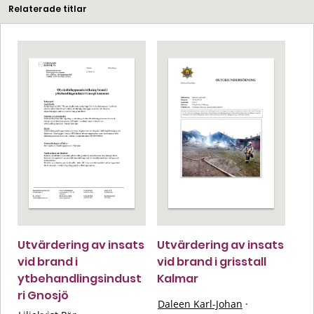
Relaterade titlar
Utvärdering av insats
Utvärdering av insats
vid brand i
vid brand i grisstall
ytbehandlingsindust
Kalmar
ri Gnosjö
Daleen Karl-Johan
·