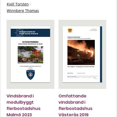
Kjell Torsten
·
Winnberg Thomas
Vindsbrand i
Omfattande
modulbyggt
vindsbrand i
flerbostadshus
flerbostadshus
Malmö 2023
Västerås 2019