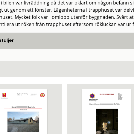
 i bilen var livräddning då det var oklart om någon befann s
igt ut genom ett fönster. Lägenheterna i trapphuset var delvi
huset. Mycket folk var i omlopp utanför byggnaden. Svårt at
entilera ut röken från trapphuset eftersom rökluckan var ur 
taljer