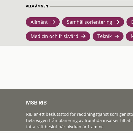
ALLA ÄMNEN
Allmänt
Samhällsorientering
Medicin och friskvård
Teknik
MSB RIB
RIB är ett beslutsstöd för räddningstjänst som ger st
hela vägen från planering av framtida insatser till att
fatta rätt beslut när olyckan är framme.