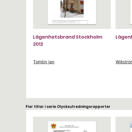
Lägenhetsbrand Stockholm
Lägenh
2012
Tomtin Jan
Wikströ
Fler titlar i serie Olycksutredningsrapporter