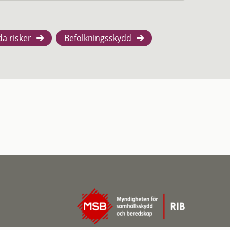
da risker
Befolkningsskydd