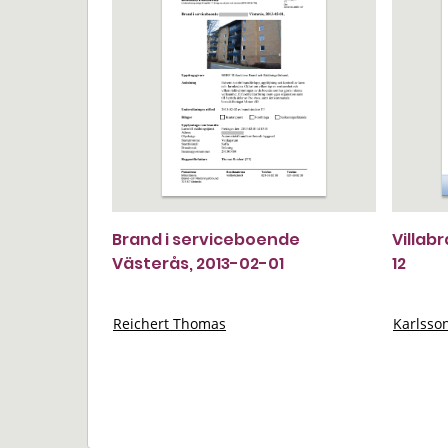
Brand i serviceboende
Villab
Västerås, 2013-02-01
12
Reichert Thomas
Karlsso