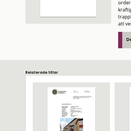
order
kraft
trapp
att v
De
Relaterade titlar