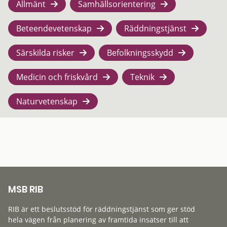
Allmänt
Samhällsorientering
Beteendevetenskap
Räddningstjänst
Särskilda risker
Befolkningsskydd
Medicin och friskvård
Teknik
Naturvetenskap
MSB RIB
RIB är ett beslutsstöd för räddningstjänst som ger stöd
hela vägen från planering av framtida insatser till att