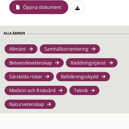
Öppna dokument
ALLA ÄMNEN
Allmänt
Samhällsorientering
Beteendevetenskap
Räddningstjänst
Särskilda risker
Befolkningsskydd
Medicin och friskvård
Teknik
Naturvetenskap