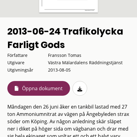
2013-06-24 Trafikolycka
Farligt Gods
Författare
Fransson Tomas
Utgivare
Västra Mälardalens Räddningstjänst
Utgivningsår
2013-08-05
Öppna dokument
Måndagen den 26 juni åker en tankbil lastad med 27
ton Ammoniumnitrat av vägen på Ängebyleden strax
söder om Köping. Av någon anledning skär släpet
ner i diket på höger sida om vägbanan och drar med
sig hela ekipaget som voltar ett och ett halvt varv