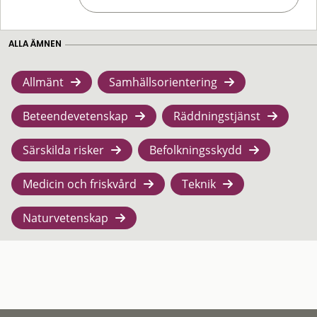
ALLA ÄMNEN
Allmänt
Samhällsorientering
Beteendevetenskap
Räddningstjänst
Särskilda risker
Befolkningsskydd
Medicin och friskvård
Teknik
Naturvetenskap