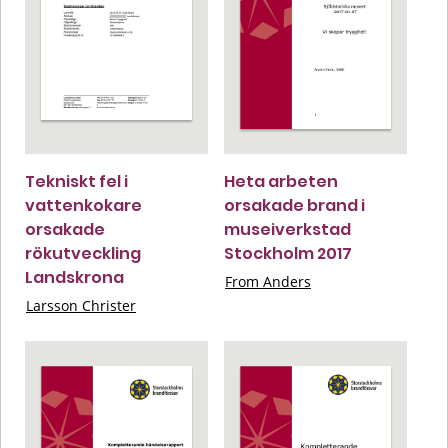
Tekniskt fel i
Heta arbeten
vattenkokare
orsakade brand i
orsakade
museiverkstad
rökutveckling
Stockholm 2017
Landskrona
From Anders
Larsson Christer