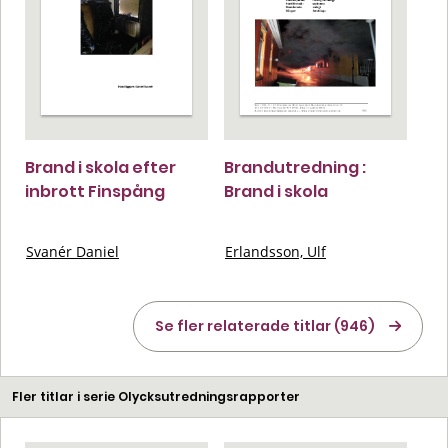
Brand i skola efter
Brandutredning :
inbrott Finspång
Brand i skola
Svanér Daniel
Erlandsson, Ulf
Se fler relaterade titlar (946)
Fler titlar i serie Olycksutredningsrapporter