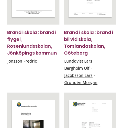
Brand i skola : brand i
Brand i skola : brand i
flygel,
bil vid skola,
Rosenlundsskolan,
Torslandaskolan,
Jönköpings kommun
Göteborg
Jonsson Fredric
Lundqvist Lars
·
Bergholm Ulf
·
Jacobsson Lars
·
Grundén Morgan