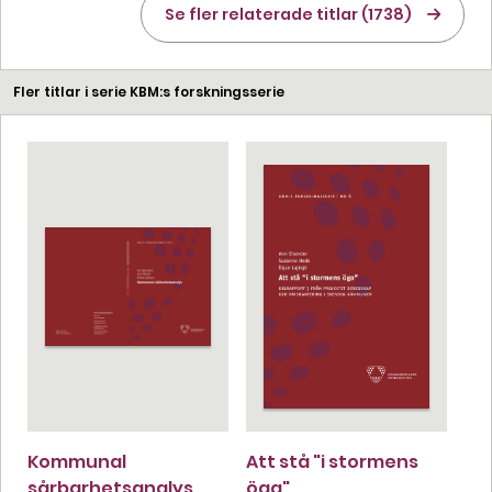
Se fler relaterade titlar (1738)
Fler titlar i serie KBM:s forskningsserie
Kommunal
Att stå "i stormens
sårbarhetsanalys
öga"