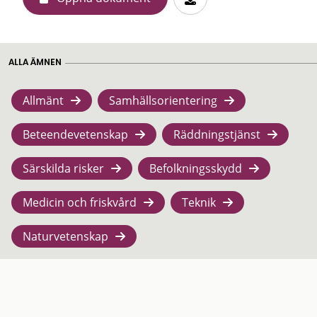
ALLA ÄMNEN
Allmänt
Samhällsorientering
Beteendevetenskap
Räddningstjänst
Särskilda risker
Befolkningsskydd
Medicin och friskvård
Teknik
Naturvetenskap