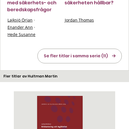
med säkerhets- och
säkerheten hållbar?
beredskapsfrågor
Lajksjö Örjan
·
Jordan Thomas
Enander Ann
·
Hede Susanne
Se fler titlar i samma serie (11)
Fler titlar av Hultman Martin