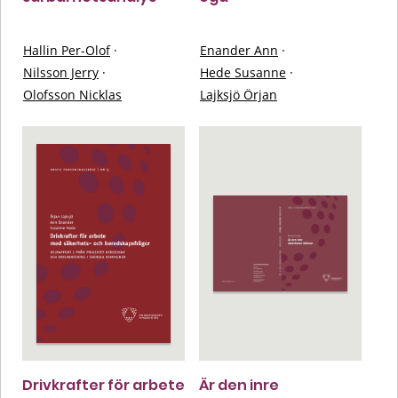
Hallin Per-Olof
·
Enander Ann
·
Nilsson Jerry
·
Hede Susanne
·
Olofsson Nicklas
Lajksjö Örjan
Drivkrafter för arbete
Är den inre