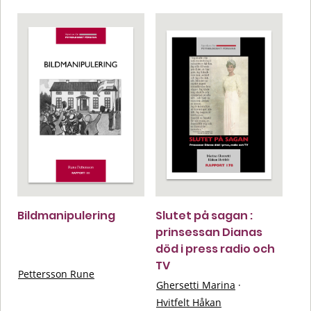
Bildmanipulering
Slutet på sagan :
prinsessan Dianas
död i press radio och
TV
Pettersson Rune
Ghersetti Marina
·
Hvitfelt Håkan