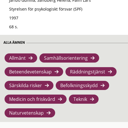
Jarlbo Gunilla, Sandberg Helena, Palm Lars
Styrelsen för psykologiskt försvar (SPF)
1997
68 s.
ALLA ÄMNEN
Allmänt
Samhällsorientering
Beteendevetenskap
Räddningstjänst
Särskilda risker
Befolkningsskydd
Medicin och friskvård
Teknik
Naturvetenskap