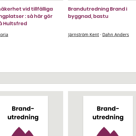
kerhet vid tillfälliga
Brandutredning Brand i
gplatser : så här gör
byggnad, bastu
 Hultsfred
toria
Järnström Kent
·
Dahn Anders