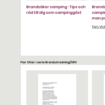
Brandsäker camping : Tips och
Brandsä
råd till dig som campinggäst
campin
man på
Fors Vic
Fler titlar i serie Brandutredning/SRV