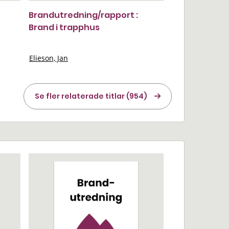
Brandutredning/rapport :
Brand i trapphus
Elieson, Jan
Se fler relaterade titlar (954)