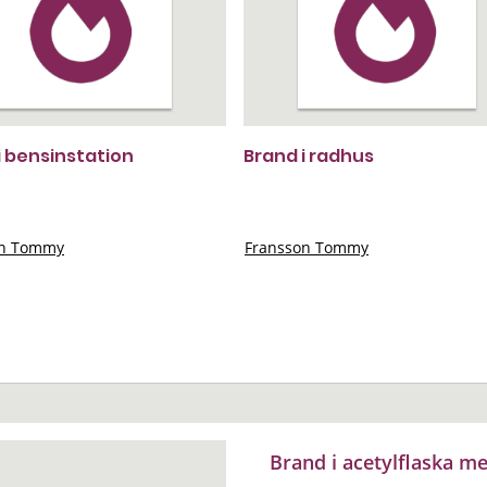
i bensinstation
Brand i radhus
on Tommy
Fransson Tommy
Brand i acetylflaska m