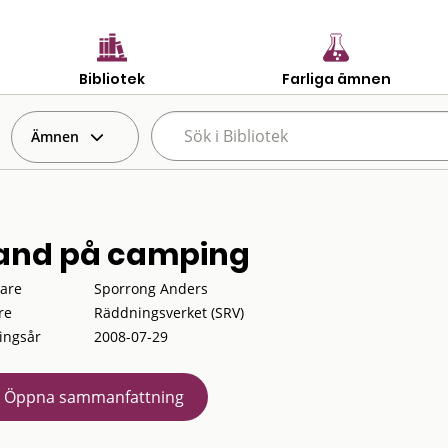
Bibliotek
Farliga ämnen
Ämnen
and på camping
tare
Sporrong Anders
re
Räddningsverket (SRV)
ingsår
2008-07-29
Öppna sammanfattning