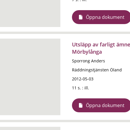
Öppna dokument
Utsläpp av farligt äm
Mörbylånga
Sporrong Anders
Räddningstjänsten Öland
2012-05-03
11 s. : ill.
Öppna dokument