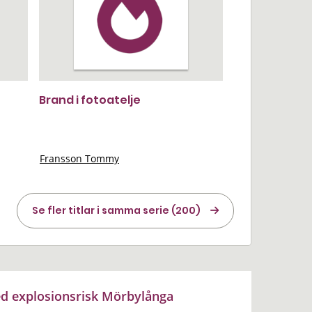
Brand i fotoatelje
Fransson Tommy
Se fler titlar i samma serie (200)
ed explosionsrisk Mörbylånga