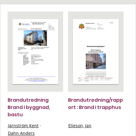
Brandutredning
Brandutredning/rapp
Brand i byggnad,
ort : Brand i trapphus
bastu
Järnström Kent
·
Elieson, Jan
Dahn Anders