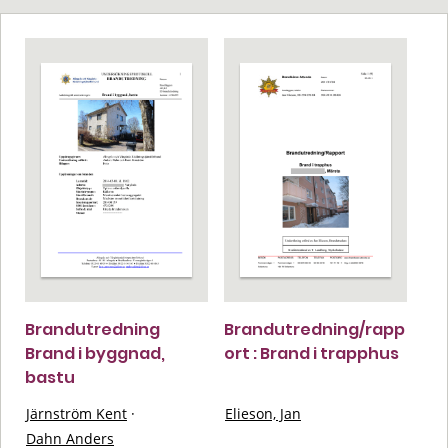
Brandutredning
Brandutredning/rapp
Brand i byggnad,
ort : Brand i trapphus
bastu
Järnström Kent
·
Elieson, Jan
Dahn Anders