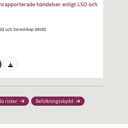
nrapporterade händelser enligt LSO och
dd och beredskap (MSB)
da risker
Befolkningsskydd