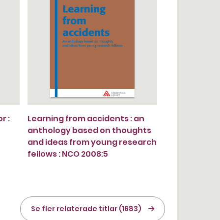
r :
Learning from accidents : an
anthology based on thoughts
and ideas from young research
fellows : NCO 2008:5
Se fler relaterade titlar (1683)