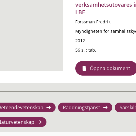
verksamhetsutövares i
LBE
Forssman Fredrik
Myndigheten för samhällssky
2012
56 s. : tab.
Öppna dokument
Beteendevetenskap
Räddningstjänst
Särskil
Naturvetenskap