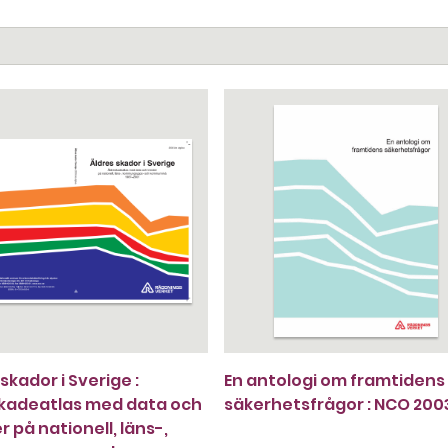
skador i Sverige :
En antologi om framtidens
kadeatlas med data och
säkerhetsfrågor : NCO 2003
 på nationell, läns-,