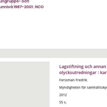
ngrupps- och
nivå 1987-2001 : NCO
Lagstiftning och annan 
olycksutredningar : ka
Forssman Fredrik
Myndigheten för samhällssky
2012
55 s.