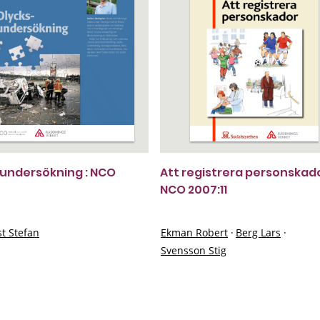
undersökning : NCO
Att registrera personskado
NCO 2007:11
t Stefan
Ekman Robert
·
Berg Lars
·
Svensson Stig