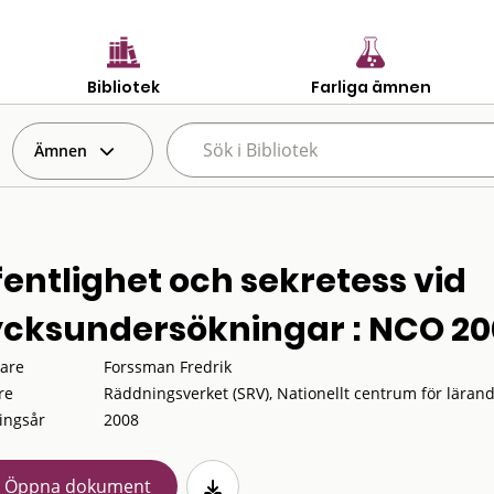
Bibliotek
Farliga ämnen
Ämnen
fentlighet och sekretess vid
ycksundersökningar : NCO 20
tare
Forssman Fredrik
re
Räddningsverket (SRV), Nationellt centrum för lärand
ingsår
2008
Öppna dokument