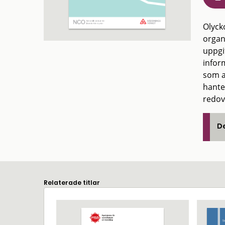
Olyck
organ
uppgi
infor
som ar
hante
redov
De
Relaterade titlar