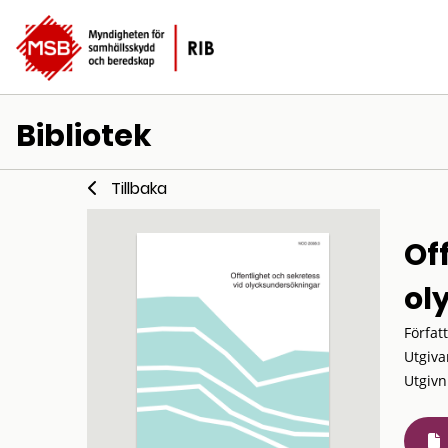
Bibliotek
Tillbaka
Of
ol
Förfat
Utgiva
Utgivn