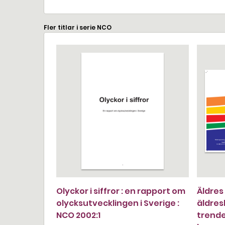
Fler titlar i serie NCO
Olyckor i siffror : en rapport om
Äldres 
olycksutvecklingen i Sverige :
äldres
NCO 2002:1
trender