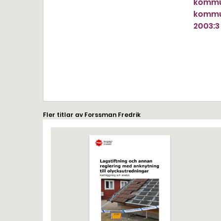
kommu
kommun
2003:3
Fler titlar av Forssman Fredrik