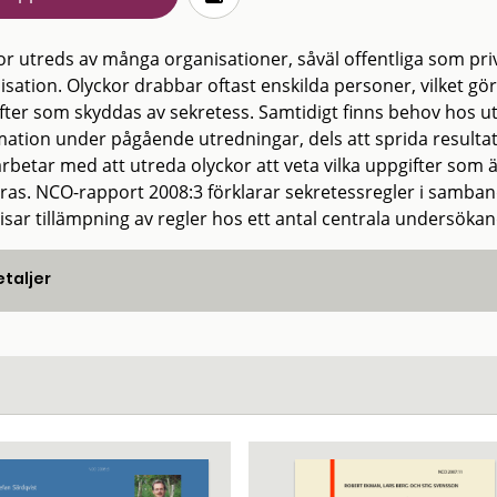
or utreds av många organisationer, såväl offentliga som pr
isation. Olyckor drabbar oftast enskilda personer, vilket gör
fter som skyddas av sekretess. Samtidigt finns behov hos ut
mation under pågående utredningar, dels att sprida resultat.
betar med att utreda olyckor att veta vilka uppgifter som är
ras. NCO-rapport 2008:3 förklarar sekretessregler i samba
isar tillämpning av regler hos ett antal centrala undersöka
taljer