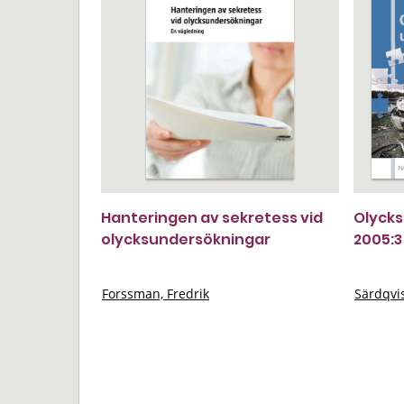
Hanteringen av sekretess vid
Olycks
olycksundersökningar
2005:3
Forssman, Fredrik
Särdqvis