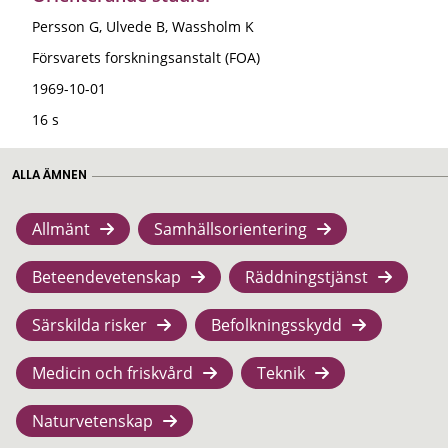
Persson G, Ulvede B, Wassholm K
Försvarets forskningsanstalt (FOA)
1969-10-01
16 s
ALLA ÄMNEN
Allmänt
Samhällsorientering
Beteendevetenskap
Räddningstjänst
Särskilda risker
Befolkningsskydd
Medicin och friskvård
Teknik
Naturvetenskap