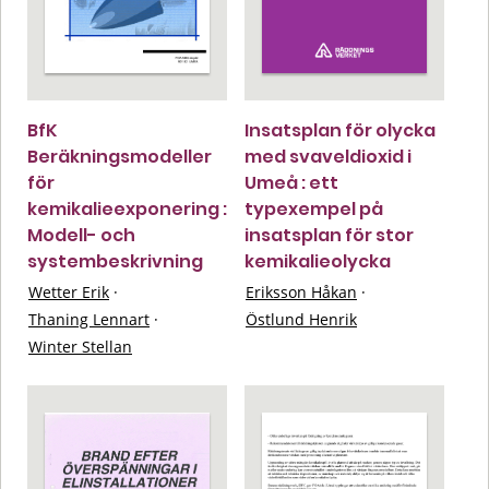
BfK
Insatsplan för olycka
Beräkningsmodeller
med svaveldioxid i
för
Umeå : ett
kemikalieexponering :
typexempel på
Modell- och
insatsplan för stor
systembeskrivning
kemikalieolycka
Wetter Erik
·
Eriksson Håkan
·
Thaning Lennart
·
Östlund Henrik
Winter Stellan