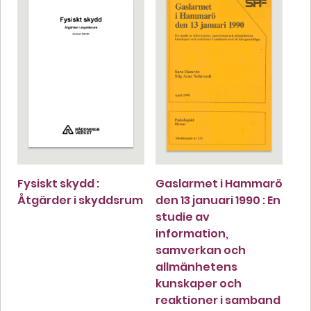
Fysiskt skydd :
Gaslarmet i Hammarö
Åtgärder i skyddsrum
den 13 januari 1990 : En
studie av
information,
samverkan och
allmänhetens
kunskaper och
reaktioner i samband