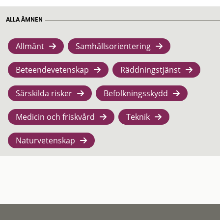
ALLA ÄMNEN
Allmänt
Samhällsorientering
Beteendevetenskap
Räddningstjänst
Särskilda risker
Befolkningsskydd
Medicin och friskvård
Teknik
Naturvetenskap