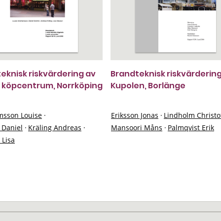
eknisk riskvärdering av
Brandteknisk riskvärderin
 köpcentrum, Norrköping
Kupolen, Borlänge
sson Louise
·
Eriksson Jonas
·
Lindholm Christo
 Daniel
·
Kräling Andreas
·
Mansoori Måns
·
Palmqvist Erik
 Lisa