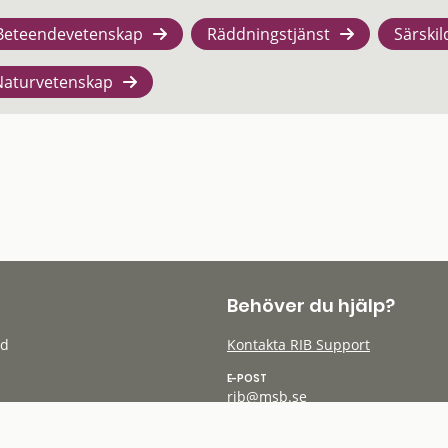
Beteendevetenskap
Räddningstjänst
Särskil
Naturvetenskap
Behöver du hjälp?
öd
Kontakta RIB Support
E-POST
rib@msb.se