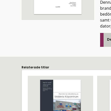
Denna
brand
bedöm
samt 
dator
De
Relaterade titlar