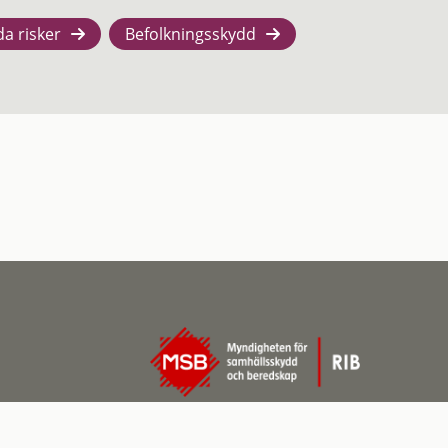
da risker
Befolkningsskydd