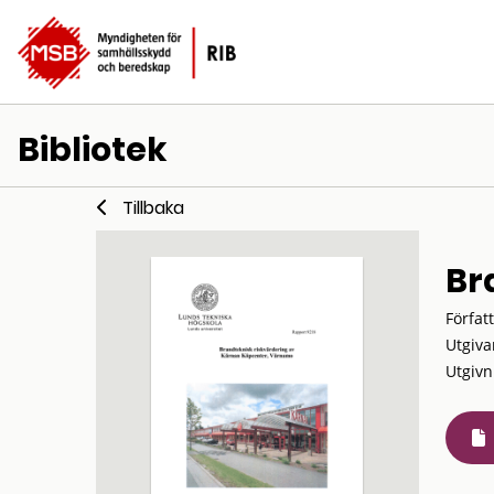
Bibliotek
Tillbaka
Br
Förfat
Utgiva
Utgivn