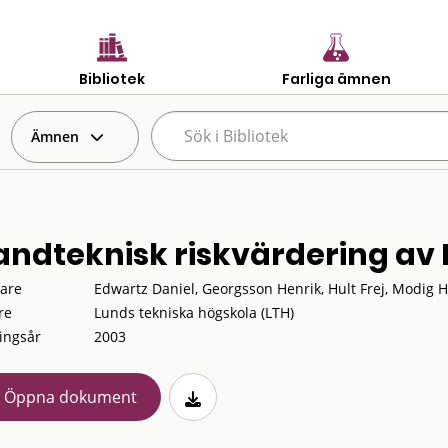
Bibliotek
Farliga ämnen
Ämnen
andteknisk riskvärdering a
tare
Edwartz Daniel, Georgsson Henrik, Hult Frej, Modig H
re
Lunds tekniska högskola (LTH)
ingsår
2003
Öppna dokument