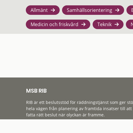
Allmänt
Samhällsorientering
Medicin och friskvård
Teknik
MSB RIB
RIB är ett beslutsstöd för räddningstjänst som ger st
hela vägen från planering av framtida insatser till att
fatta rätt beslut när olyckan är framme.
Tillgänglighet
Cookies