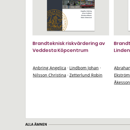
Brandteknisk riskvärdering av
Brandt
Veddesta Köpcentrum
Linden
Anbring Angelica
·
Lindbom Johan
·
Abraham
Nilsson Christina
·
Zetterlund Robin
Ekström
Åkesson
ALLA ÄMNEN