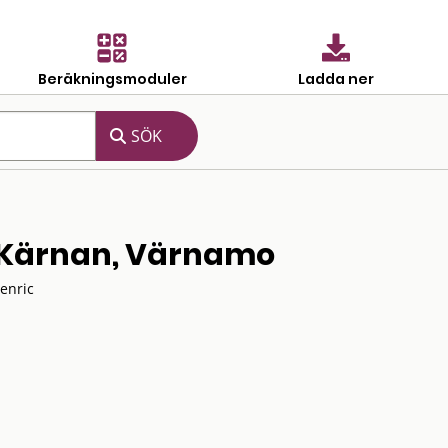
Beräkningsmoduler
Ladda ner
v Kärnan, Värnamo
enric