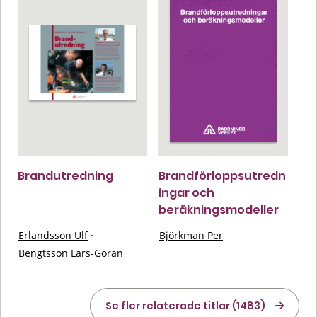
Brandutredning
Brandförloppsutredn
ingar och
beräkningsmodeller
Erlandsson Ulf
·
Björkman Per
Bengtsson Lars-Göran
Se fler relaterade titlar (1483)