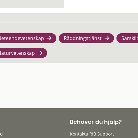
Beteendevetenskap
Räddningstjänst
Särskil
Naturvetenskap
Behöver du hjälp?
öd
Kontakta RIB Support