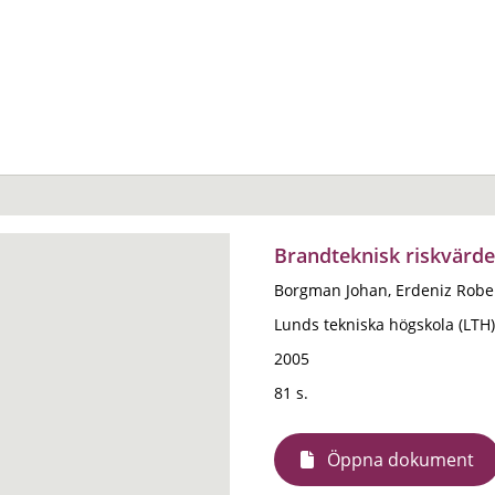
Brandteknisk riskvärd
Borgman Johan, Erdeniz Rober
Lunds tekniska högskola (LTH)
2005
81 s.
Öppna dokument