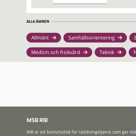
ALLA ÄMNEN
Allmänt
Samhällsorientering
Medicin och friskvård
Teknik
MSB RIB
RIB är ett beslutsstöd för räddningstjänst som ger st