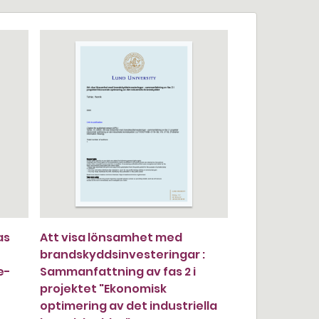
as
Att visa lönsamhet med
brandskyddsinvesteringar :
e-
Sammanfattning av fas 2 i
projektet "Ekonomisk
optimering av det industriella