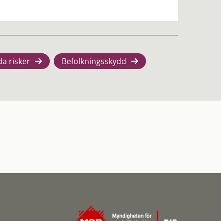
da risker
Befolkningsskydd