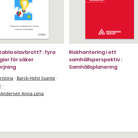
abla elavbrott? : fyra
Riskhantering i ett
gier för säker
samhällsperspektiv :
örjning
Samhällsplanering
ristina
·
Barck-Holst Svante
·
r
·
t Andersen Anna-Lena