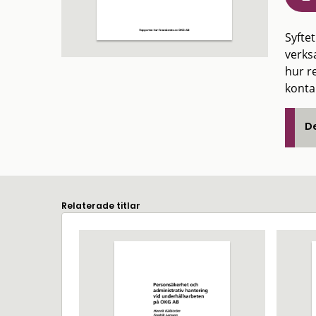
Syfte
verks
hur r
konta
De
Relaterade titlar