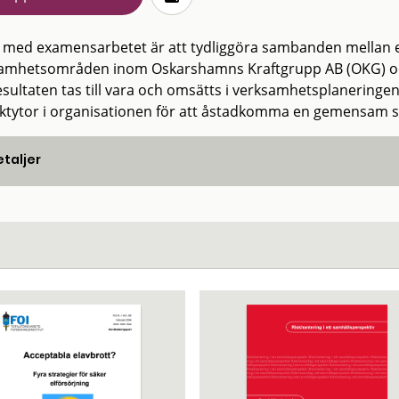
t med examensarbetet är att tydliggöra sambanden mellan e
amhetsområden inom Oskarshamns Kraftgrupp AB (OKG) och 
esultaten tas till vara och omsätts i verksamhetsplaneringen
ktytor i organisationen för att åstadkomma en gemensam sy
taljer