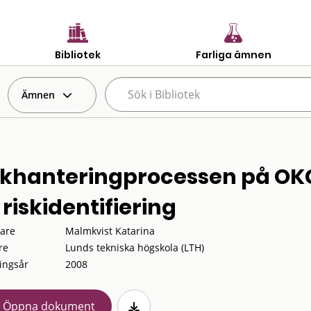
Bibliotek
Farliga ämnen
Ämnen
skhanteringprocessen på OKG
 riskidentifiering
tare
Malmkvist Katarina
re
Lunds tekniska högskola (LTH)
ingsår
2008
Öppna dokument