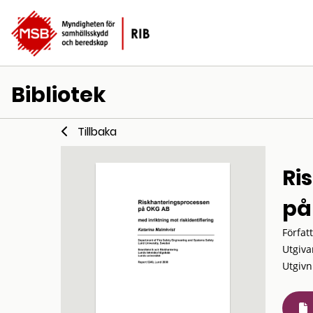
Bibliotek
Tillbaka
Ri
på
Förfat
Utgiva
Utgivn