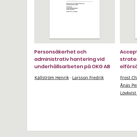
Personsäkerhet och
Accept
administrativ hantering vid
strate
underhållsarbeten på OKG AB
elförs
Källström Henrik
·
Larsson Fredrik
Frost Ch
Ånäs Pe
Lövkvis