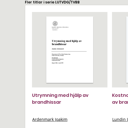
Fler titlar i serie LUTVDG/TVBB
Utrymning med hjälp av
Kostna
brandhissar
av br
Ardenmark Joakim
Lundin 