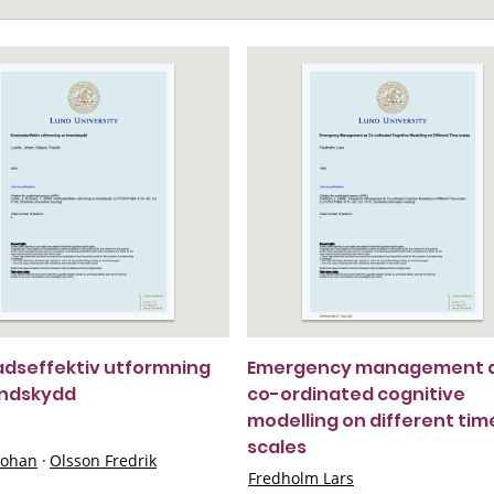
dseffektiv utformning
Emergency management 
andskydd
co-ordinated cognitive
modelling on different tim
scales
Johan
·
Olsson Fredrik
Fredholm Lars