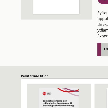
Syfte
uppbl
direk
ytfla
Exper
De
Relaterade titlar