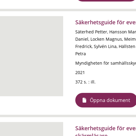
Säkerhetsguide för ev
Säterhed Petter, Hansson Mar
Daniel, Locken Magnus, Meim
Fredrick, Sylvén Lina, Hällste
Petra
Myndigheten för samhällssky
2021
372 s. : ill.
Öppna dokument
Säkerhetsguide för ev
skärmläsare