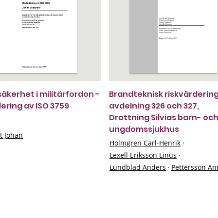
äkerhet i militärfordon -
Brandteknisk riskvärderin
ering av ISO 3759
avdelning 326 och 327,
Drottning Silvias barn- oc
ungdomssjukhus
t Johan
Holmgren Carl-Henrik
·
Lexell Eriksson Linus
·
Lundblad Anders
·
Pettersson An