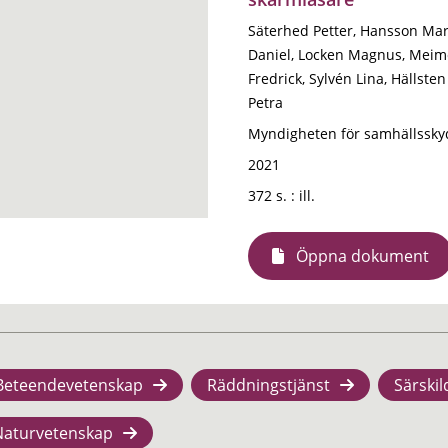
Säterhed Petter, Hansson Mar
Daniel, Locken Magnus, Meim
Fredrick, Sylvén Lina, Hällste
Petra
Myndigheten för samhällssky
2021
372 s. : ill.
Öppna dokument
Beteendevetenskap
Räddningstjänst
Särskil
Naturvetenskap