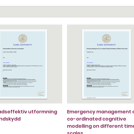
dseffektiv utformning
Emergency management 
andskydd
co-ordinated cognitive
modelling on different tim
scales