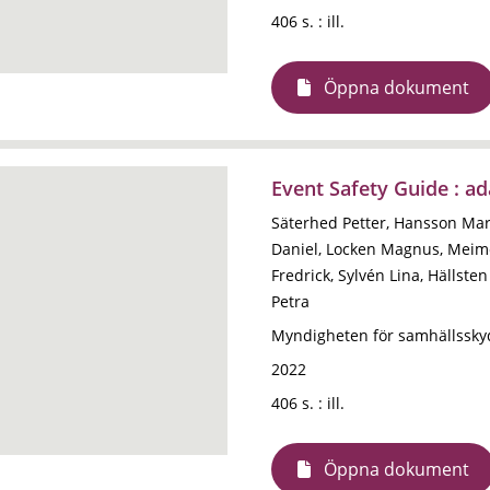
406 s. : ill.
Öppna dokument
Event Safety Guide : a
Säterhed Petter, Hansson Mar
Daniel, Locken Magnus, Meim
Fredrick, Sylvén Lina, Hällste
Petra
Myndigheten för samhällssky
2022
406 s. : ill.
Öppna dokument