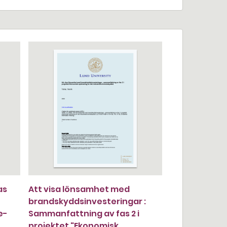
as
Att visa lönsamhet med
brandskyddsinvesteringar :
e-
Sammanfattning av fas 2 i
projektet "Ekonomisk