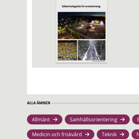
ALLA ÄMNEN
Allmänt
Samhällsorientering
Medicin och friskvård
Teknik