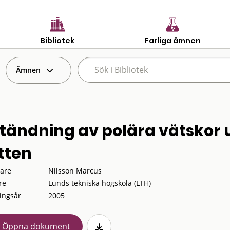
Bibliotek
Farliga ämnen
Ämnen
tändning av polära vätsko
tten
tare
Nilsson Marcus
re
Lunds tekniska högskola (LTH)
ingsår
2005
Öppna dokument