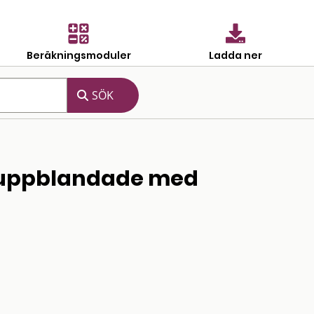
Beräkningsmoduler
Ladda ner
r uppblandade med