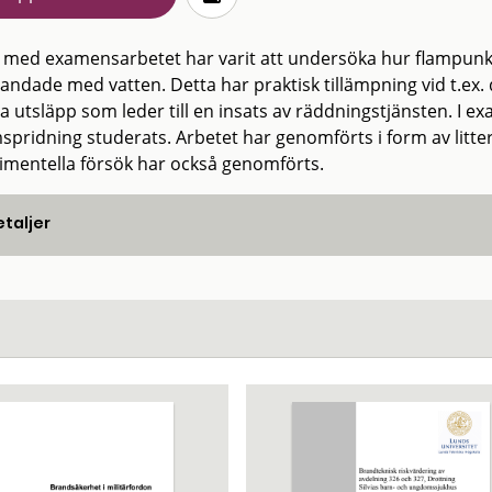
t med examensarbetet har varit att undersöka hur flampunkt
andade med vatten. Detta har praktisk tillämpning vid t.ex. 
ta utsläpp som leder till en insats av räddningstjänsten. I
mspridning studerats. Arbetet har genomförts i form av litte
imentella försök har också genomförts.
taljer