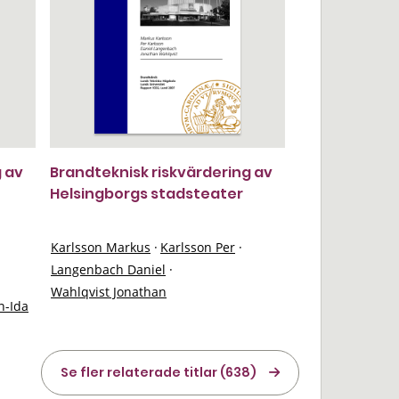
g av
Brandteknisk riskvärdering av
Helsingborgs stadsteater
h
Karlsson Markus
·
Karlsson Per
·
Langenbach Daniel
·
Wahlqvist Jonathan
n-Ida
Se fler relaterade titlar (638)