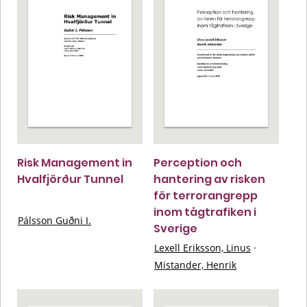
Risk Management in
Perception och
Hvalfjörður Tunnel
hantering av risken
för terrorangrepp
inom tågtrafiken i
Pálsson Guðni I.
Sverige
Lexell Eriksson, Linus
·
Mistander, Henrik