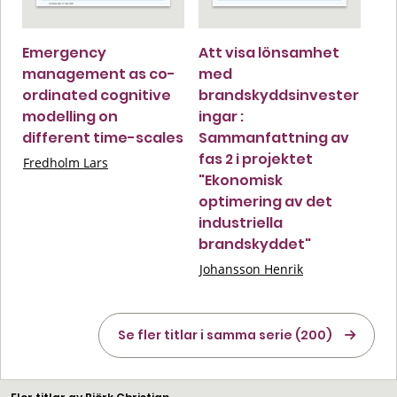
Emergency
Att visa lönsamhet
management as co-
med
ordinated cognitive
brandskyddsinvester
modelling on
ingar :
different time-scales
Sammanfattning av
fas 2 i projektet
Fredholm Lars
"Ekonomisk
optimering av det
industriella
brandskyddet"
Johansson Henrik
Se fler titlar i samma serie (200)