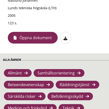
Näslund Johannes
Lunds tekniska högskola (LTH)
2005
123 s.
Öppna dokument
ALLA ÄMNEN
Allmänt
Samhällsorientering
Beteendevetenskap
Räddningstjänst
Särskilda risker
Befolkningsskydd
Medicin och friskvård
Teknik