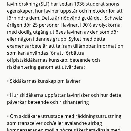
lavinforskning (SLF) har sedan 1936 studerat snöns
egenskaper, hur laviner uppstår och metoder för att
förhindra dem. Detta är nödvändigt då det i Schweiz
årligen dör 25 personer i laviner. I 90% av olyckorna
med dödlig utgång utlöses lavinen av den som dör
eller någon i dennes grupp. Syftet med detta
examensarbete är att ta fram tillämpbar information
som kan användas för att förbättra
offpistskidåkarnas kunskap, beteende och
riskhantering genom att utvärdera:
• Skidåkarnas kunskap om laviner
• Hur skidåkarna uppfattar lavinrisker och hur detta
påverkar beteende och riskhantering
• Om skidåkare utrustade med räddningsutrustning
som transceiver och/eller avalanche airbag
kompenserar en möjlig högre säkerhetskänsla med