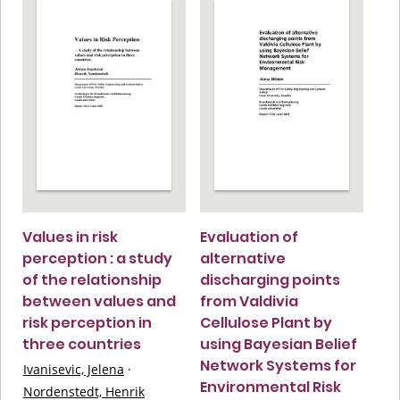
Values in risk
Evaluation of
perception : a study
alternative
of the relationship
discharging points
between values and
from Valdivia
risk perception in
Cellulose Plant by
three countries
using Bayesian Belief
Network Systems for
Ivanisevic, Jelena
·
Environmental Risk
Nordenstedt, Henrik