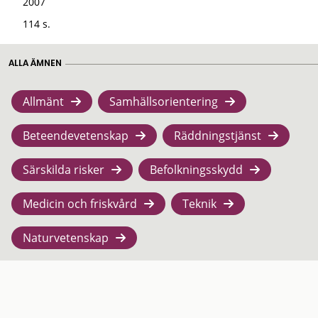
2007
114 s.
ALLA ÄMNEN
Allmänt
Samhällsorientering
Beteendevetenskap
Räddningstjänst
Särskilda risker
Befolkningsskydd
Medicin och friskvård
Teknik
Naturvetenskap