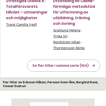
Strategisk utblick 8 :
Utveckling av CBRNE-
Totalförsvarets
förmåga: metodstöd
tillväxt – utmaningar
för utformning av
och möjligheter
utbildning, träning
och övning
Trané Camilla [red]
Granlund Helena
·
Trnka Jiri
·
Nordström Johan
·
Thorstensson Mirko
Se fler titlar i samma serie (104)
Fler titlar av Eriksson Håkan, Persson Sven-Åke, Berglind Rune,
Cassel Gudrun