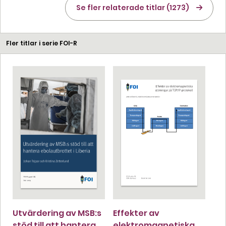
Se fler relaterade titlar (1273)
Fler titlar i serie FOI-R
Utvärdering av MSB:s
Effekter av
stöd till att hantera
elektromagnetiska