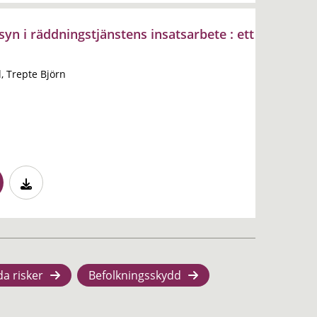
syn i räddningstjänstens insatsarbete : ett
l, Trepte Björn
da risker
Befolkningsskydd