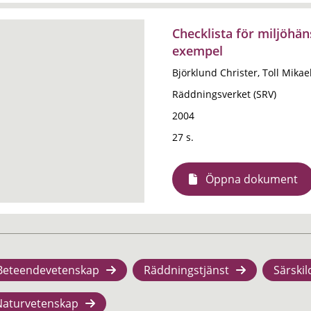
Checklista för miljöhän
exempel
Björklund Christer, Toll Mikae
Räddningsverket (SRV)
2004
27 s.
Öppna dokument
Beteendevetenskap
Räddningstjänst
Särskil
Naturvetenskap