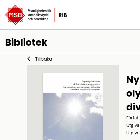
Bibliotek
Tillbaka
Ny
ol
di
Förfat
Utgiva
Utgivn