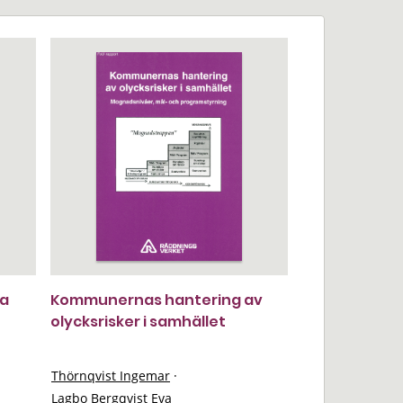
ya
Kommunernas hantering av
olycksrisker i samhället
Thörnqvist Ingemar
·
Lagbo Bergqvist Eva