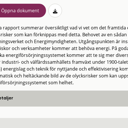
Öppna dokument
 rapport summerar översiktligt vad vi vet om det framtida
srisker som kan förknippas med detta. Behovet av en sådan 
ingsverket och Energimyndigheten. Utgångspunkten är insi
skor och verksamheter kommer att behöva energi. På goda 
a energiförsörjningssystemet kommer att te sig mer diversifie
 industri- och välfärdssamhällets framväxt under 1900-talet
) energislag och teknik för nyttjande och effektivisering ko
matisk och heltäckande bild av de olycksrisker som kan uppst
iförsörjningssystemet som helhet.
taljer