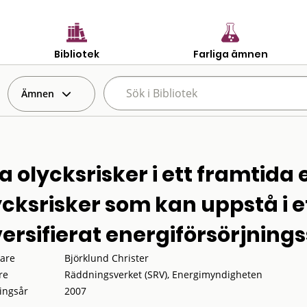
Bibliotek
Farliga ämnen
Ämnen
a olycksrisker i ett framtida
ycksrisker som kan uppstå i e
versifierat energiförsörjnin
tare
Björklund Christer
re
Räddningsverket (SRV), Energimyndigheten
ingsår
2007