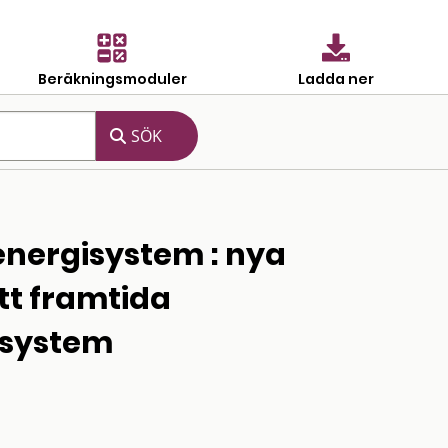
Beräkningsmoduler
Ladda ner
 energisystem : nya
tt framtida
gssystem