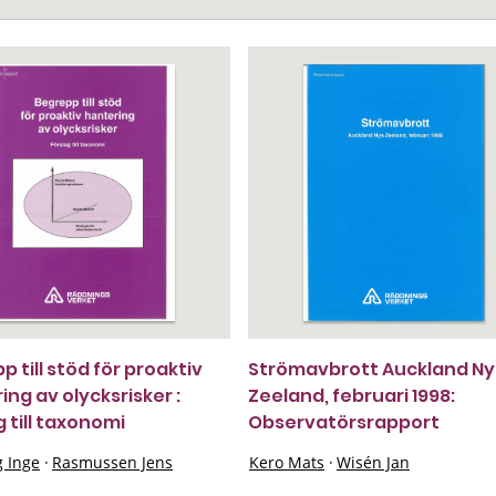
 till stöd för proaktiv
Strömavbrott Auckland N
ing av olycksrisker :
Zeeland, februari 1998:
g till taxonomi
Observatörsrapport
 Inge
·
Rasmussen Jens
Kero Mats
·
Wisén Jan