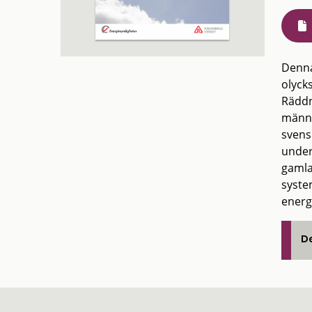
Denna
olyck
Räddn
männi
svensk
under
gamla
syste
energ
De