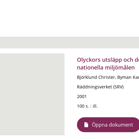
Olyckors utsläpp och de
nationella miljömålen
Björklund Christer, Byman Kar
Räddningsverket (SRV)
2001
100 s. : ill.
Öppna dokument