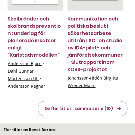
Skolbränder och
Kommunikation och
skolbrandspreventio
politiska beslut i
n : underlag för
säkerhetsarbete
planerade insatser
utifrån LSO : en studie
enligt
av IDA-pilot- och
"Karlstadsmodellen"
jämförelsekommuner
- Slutrapport inom
Andersson Björn
·
KOBS-projektet
Dahl Gunnar
·
Johansson-Hidén Birgitta
·
Mårtensson Ulf
·
Wreder Malin
Andersson Ragnar
Se fler titlar i samma serie (10)
Fler titlar av Renck Barbro