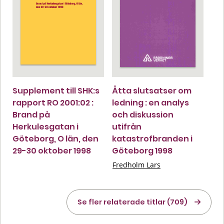
Supplement till SHK:s
Åtta slutsatser om
rapport RO 2001:02 :
ledning : en analys
Brand på
och diskussion
Herkulesgatan i
utifrån
Göteborg, O län, den
katastrofbranden i
29-30 oktober 1998
Göteborg 1998
Fredholm Lars
Se fler relaterade titlar (709)