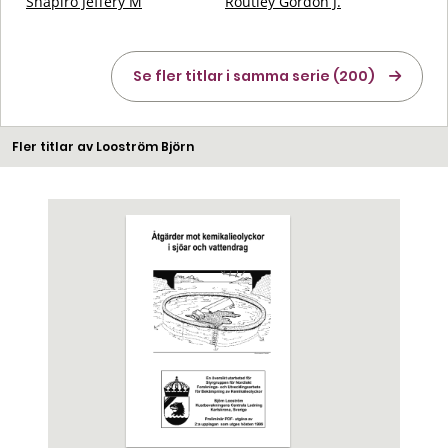
Shapiro Jeffery M
Routley Gordon J.
Se fler titlar i samma serie (200)
Fler titlar av Looström Björn