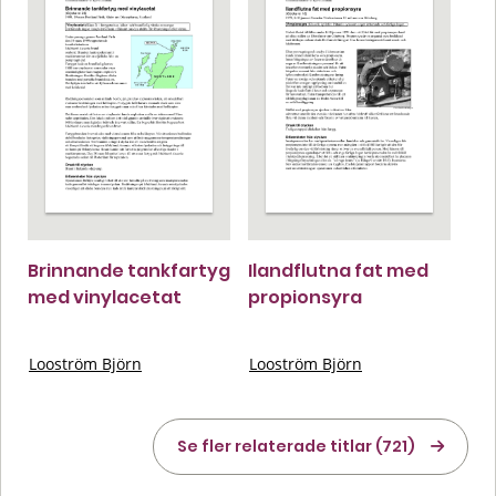
Brinnande tankfartyg
Ilandflutna fat med
med vinylacetat
propionsyra
Looström Björn
Looström Björn
Se fler relaterade titlar (721)