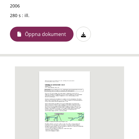
2006
280 s : ill.
Öppna dokument