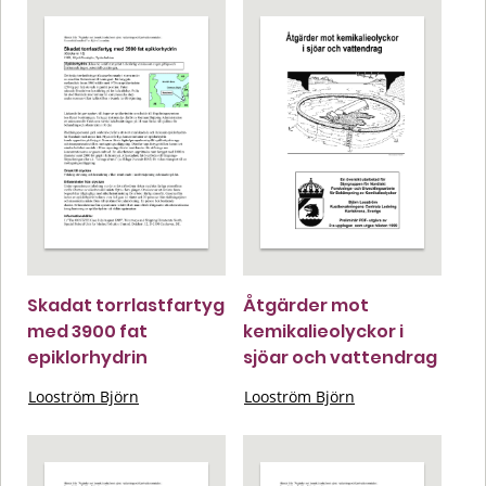
Skadat torrlastfartyg
Åtgärder mot
med 3900 fat
kemikalieolyckor i
epiklorhydrin
sjöar och vattendrag
Looström Björn
Looström Björn