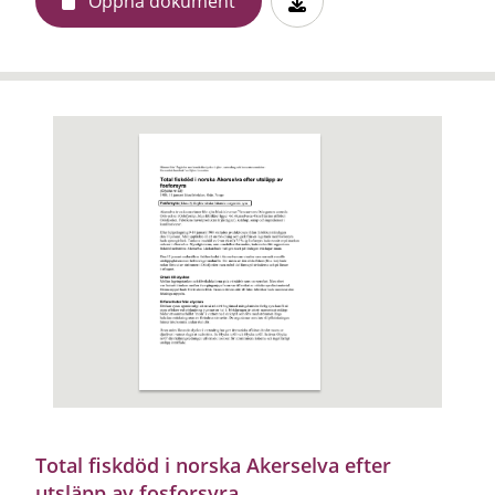
Öppna dokument
Total fiskdöd i norska Akerselva efter
utsläpp av fosforsyra