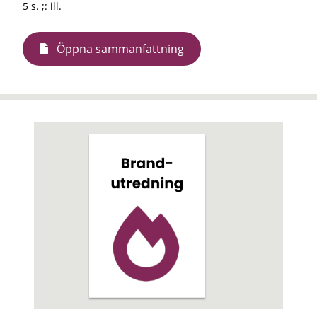
5 s. ;: ill.
Öppna sammanfattning