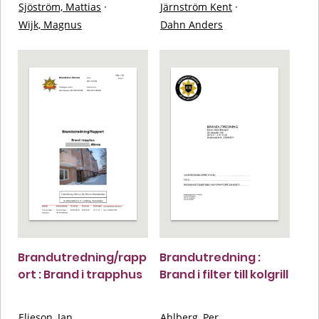
Sjöström, Mattias
·
Järnström Kent
·
Wijk, Magnus
Dahn Anders
Brandutredning/rapp
Brandutredning :
ort : Brand i trapphus
Brand i filter till kolgrill
Elieson, Jan
Ahlberg, Per