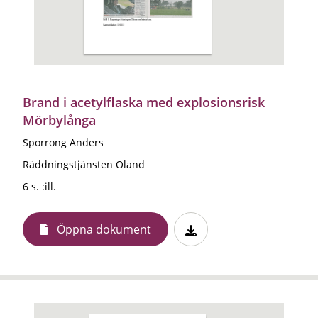
Brand i acetylflaska med explosionsrisk
Mörbylånga
Sporrong Anders
Räddningstjänsten Öland
6 s. :ill.
Öppna dokument