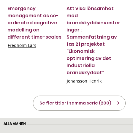
Emergency
Att visa lönsamhet
management as co-
med
ordinated cognitive
brandskyddsinvester
modelling on
ingar :
different time-scales
Sammanfattning av
fas 2 i projektet
Fredholm Lars
"Ekonomisk
optimering av det
industriella
brandskyddet"
Johansson Henrik
Se fler titlar i samma serie (200)
ALLA ÄMNEN