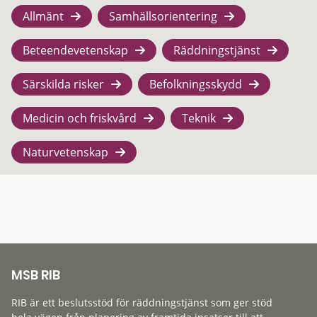
Allmänt
Samhällsorientering
Beteendevetenskap
Räddningstjänst
Särskilda risker
Befolkningsskydd
Medicin och friskvård
Teknik
Naturvetenskap
MSB RIB
RIB är ett beslutsstöd för räddningstjänst som ger stöd