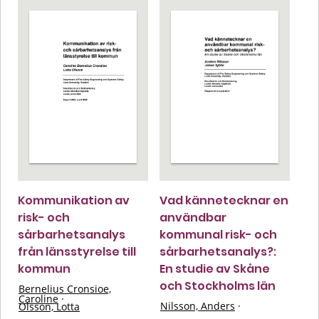
Kommunikation av
Vad kännetecknar en
risk- och
användbar
sårbarhetsanalys
kommunal risk- och
från länsstyrelse till
sårbarhetsanalys?:
kommun
En studie av Skåne
och Stockholms län
Bernelius Cronsioe,
Caroline
·
Nilsson, Anders
·
Olsson, Lotta