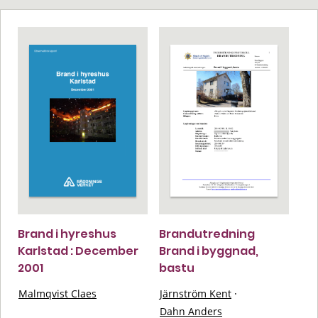
Brand i hyreshus
Brandutredning
Karlstad : December
Brand i byggnad,
2001
bastu
Malmqvist Claes
Järnström Kent
·
Dahn Anders