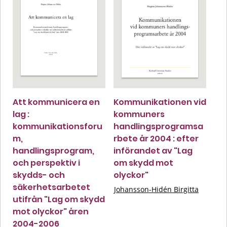
Att kommunicera en
Kommunikationen vid
lag :
kommuners
kommunikationsforu
handlingsprogramsa
m,
rbete år 2004 : efter
handlingsprogram,
införandet av "Lag
och perspektiv i
om skydd mot
skydds- och
olyckor"
säkerhetsarbetet
Johansson-Hidén Birgitta
utifrån "Lag om skydd
mot olyckor" åren
2004-2006