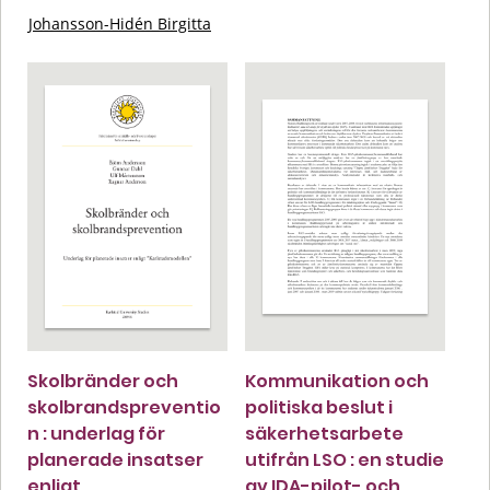
Johansson-Hidén Birgitta
Skolbränder och
Kommunikation och
skolbrandspreventio
politiska beslut i
n : underlag för
säkerhetsarbete
planerade insatser
utifrån LSO : en studie
enligt
av IDA-pilot- och