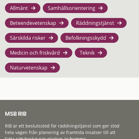
Allmänt
Samhällsorientering
Beteendevetenskap
Räddningstjänst
Särskilda risker
Befolkningsskydd
Medicin och friskvård
Teknik
Naturvetenskap
MSB RIB
RIB är ett beslutsstöd för räddningstjänst som ger stöd
hela vägen från planering av framtida insatser till att
fatta rätt beslut när olyckan är framme.