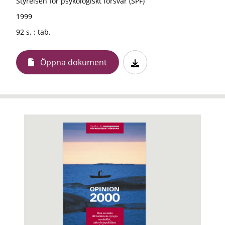
Styrelsen för psykologiskt försvar (SPF)
1999
92 s. : tab.
Öppna dokument