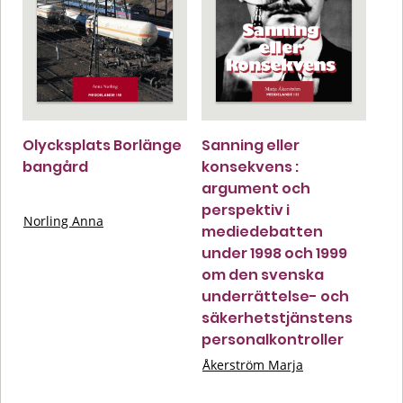
Olycksplats Borlänge
Sanning eller
bangård
konsekvens :
argument och
perspektiv i
Norling Anna
mediedebatten
under 1998 och 1999
om den svenska
underrättelse- och
säkerhetstjänstens
personalkontroller
Åkerström Marja