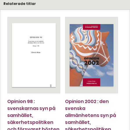
Relaterade titlar
Opinion 98 :
Opinion 2002 : den
svenskarnas syn på
svenska
samhället,
allmänhetens syn på
säkerhetspolitiken
samhället,
och försvaret hösten
säkerhetspolitiken