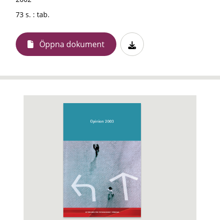
73 s. : tab.
Öppna dokument