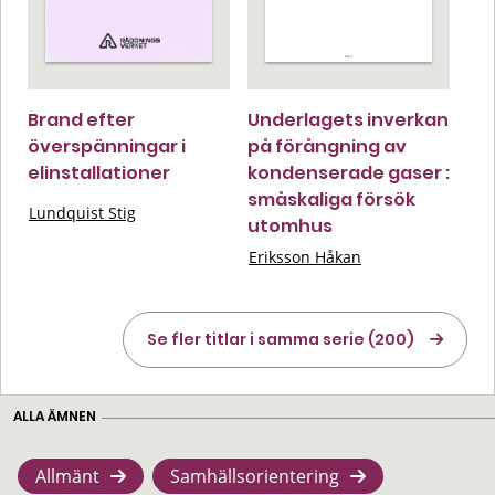
Brand efter
Underlagets inverkan
överspänningar i
på förångning av
elinstallationer
kondenserade gaser :
småskaliga försök
Lundquist Stig
utomhus
Eriksson Håkan
Se fler titlar i samma serie (200)
ALLA ÄMNEN
Allmänt
Samhällsorientering