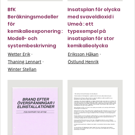
BfK
Insatsplan för olycka
Beräkningsmodeller
med svaveldioxid i
för
Umeå : ett
kemikalieexponering :
typexempel på
Modell- och
insatsplan för stor
systembeskrivning
kemikalieolycka
Wetter Erik
·
Eriksson Håkan
·
Thaning Lennart
·
Östlund Henrik
Winter Stellan