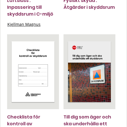
Luftsluss :
Fysiskt skydd :
Inpassering till
Åtgärder i skyddsrum
skyddsrum i C-miljö
Kjellman Magnus
Checklista för
Till dig som äger och
kontroll av
ska underhålla ett