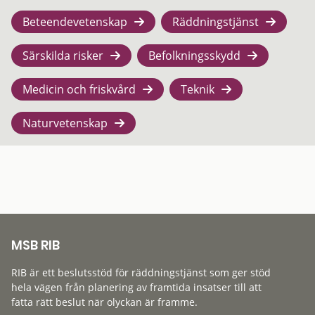
Beteendevetenskap
Räddningstjänst
Särskilda risker
Befolkningsskydd
Medicin och friskvård
Teknik
Naturvetenskap
MSB RIB
RIB är ett beslutsstöd för räddningstjänst som ger stöd
hela vägen från planering av framtida insatser till att
fatta rätt beslut när olyckan är framme.