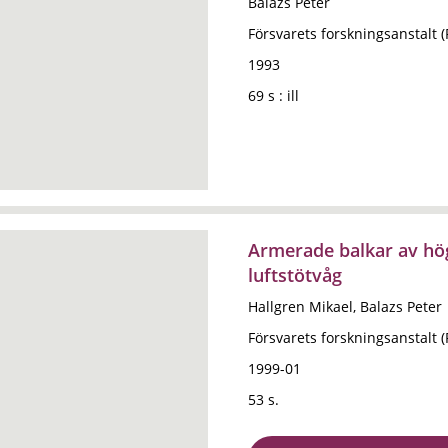
Balazs Peter
Försvarets forskningsanstalt 
1993
69 s : ill
Armerade balkar av hö
luftstötvåg
Hallgren Mikael, Balazs Peter
Försvarets forskningsanstalt 
1999-01
53 s.