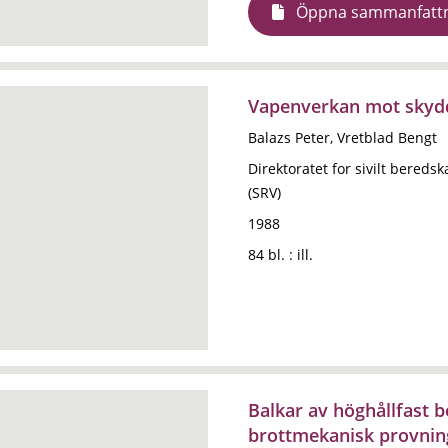
Öppna sammanfatt
Vapenverkan mot sky
Balazs Peter, Vretblad Bengt
Direktoratet for sivilt beredsk
(SRV)
1988
84 bl. : ill.
Balkar av höghållfast 
brottmekanisk provnin