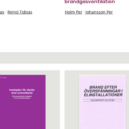
brandgasventilation
las
·
Rejnö Tobias
Holm Per
·
Johansson Per