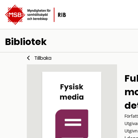
Bibliotek
Tillbaka
Fu
mo
de
Förfat
Utgiva
Utgivn