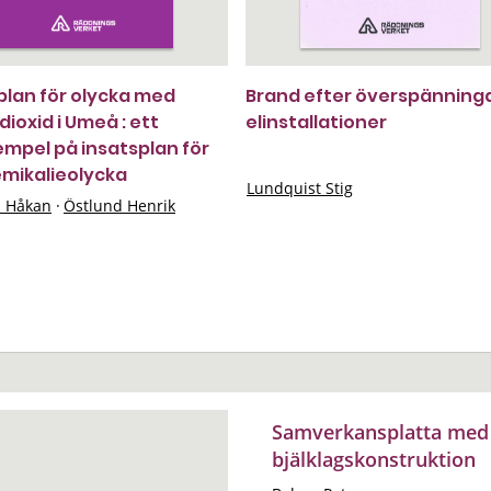
plan för olycka med
Brand efter överspänninga
dioxid i Umeå : ett
elinstallationer
mpel på insatsplan för
emikalieolycka
Lundquist Stig
n Håkan
·
Östlund Henrik
Samverkansplatta med
bjälklagskonstruktion