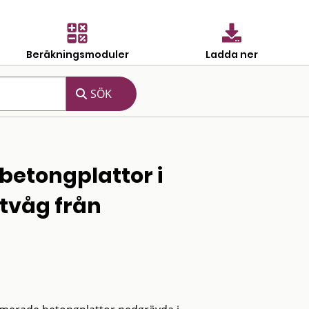
Beräkningsmoduler
Ladda ner
betongplattor i
tvåg från