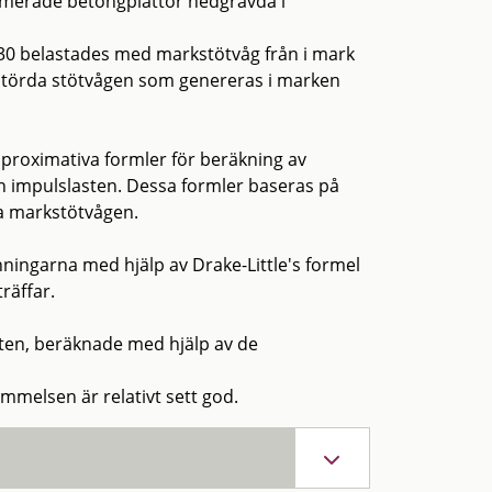
armerade betongplattor nedgrävda i
30 belastades med markstötvåg från i mark
störda stötvågen som genereras i marken
pproximativa formler för beräkning av
h impulslasten. Dessa formler baseras på
da markstötvågen.
ingarna med hjälp av Drake-Little's formel
räffar.
aten, beräknade med hjälp av de
ämmelsen är relativt sett god.