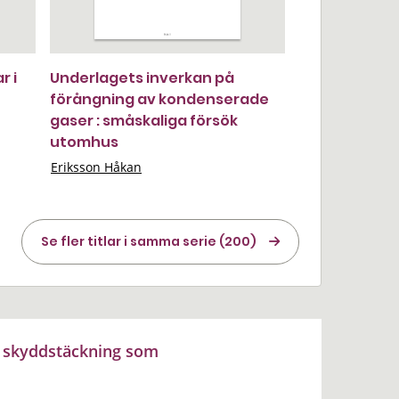
r i
Underlagets inverkan på
förångning av kondenserade
gaser : småskaliga försök
utomhus
Eriksson Håkan
Se fler titlar i samma serie (200)
 skyddstäckning som