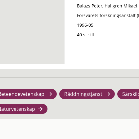
Balazs Peter, Hallgren Mikael
Försvarets forskningsanstalt 
1996-05
40 s. : ill.
Beteendevetenskap
Räddningstjänst
Särskil
Naturvetenskap