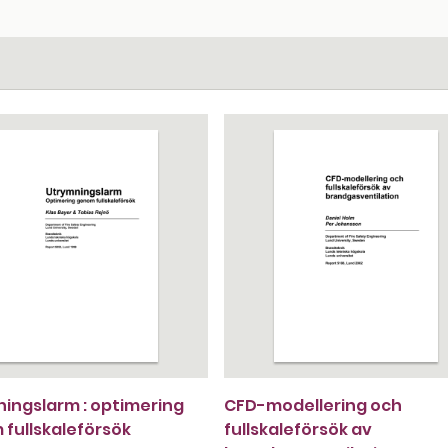
ingslarm : optimering
CFD-modellering och
fullskaleförsök
fullskaleförsök av