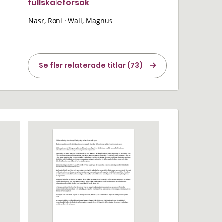
fullskaleförsök
Nasr, Roni
·
Wall, Magnus
Se fler relaterade titlar (73)