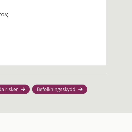
(FOA)
da risker
Befolkningsskydd