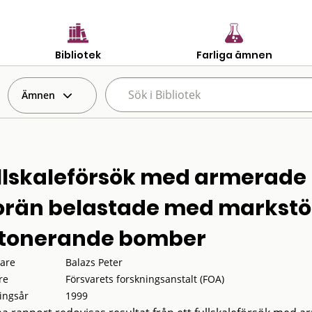
Bibliotek
Farliga ämnen
Ämnen
llskaleförsök med armerade 
rän belastade med markstö
tonerande bomber
tare
Balazs Peter
re
Försvarets forskningsanstalt (FOA)
ingsår
1999