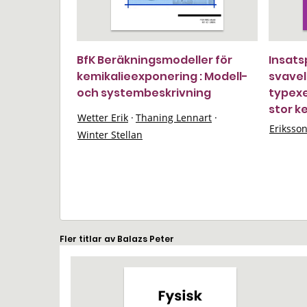
BfK Beräkningsmodeller för
Insats
kemikalieexponering : Modell-
svavel
och systembeskrivning
typexe
stor k
Wetter Erik
·
Thaning Lennart
·
Eriksso
Winter Stellan
Fler titlar av Balazs Peter