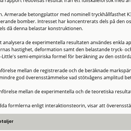
na rapport redovisas resultat från ett fullskaleförsök med 
. Armerade betongplattor med nominell tryckhållfasthet K
erande bomber. Intresset har koncentrerats dels på den o
els då denna belastar konstruktionen.
tt analysera de experimentella resultaten användes enkla a
ornas hastighet, deformation samt den belastande tryck- oc
-Little's semi-empiriska formel för beräkning av den ostör
förelse mellan de registrerade och de beräknade markspänn
 mindre god överensstämmelse vad stötvågens amplitud bet
mförelse mellan de experimentella och de teoretiska result
dda formlerna enligt interaktionsteorin, visar att överensst
taljer