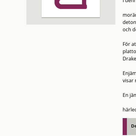
I den
morän
deton
och d
För a
platt
Drake
Enjäm
visar
En jä
härle
De