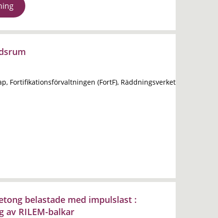
ning
ddsrum
ap, Fortifikationsförvaltningen (FortF), Räddningsverket
betong belastade med impulslast :
g av RILEM-balkar