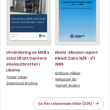
Utvärdering av MSB:s
Ebola : Mission report
stöd till att hantera
Kikwit Zaire 16/5 - 1/7
ebolautbrottet i
1995
Liberia
Eriksson Håkan
·
Tejpar Johan
·
Niklasson Bo
·
Zetterlund Kristina
Tegnell Anders
Se fler relaterade titlar (329)