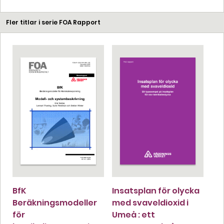
Fler titlar i serie FOA Rapport
BfK
Insatsplan för olycka
Beräkningsmodeller
med svaveldioxid i
för
Umeå : ett