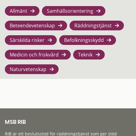
Allmänt
Samhällsorientering
Beteendevetenskap
Räddningstjänst
Särskilda risker
Befolkningsskydd
Medicin och friskvård
Teknik
Naturvetenskap
MSB RIB
RIB är ett beslutsstöd för räddningstjänst som ger stöd