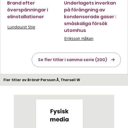
Brand efter
Underlagets inverkan
överspänningar i
på förångning av
elinstallationer
kondenserade gaser :
småskaliga försök
Lundquist Stig
utomhus
Eriksson Håkan
Se fler titlar i samma serie (200)
Fler titlar av Bränd-Persson Å, Thorsell W