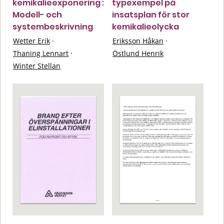
kemikalieexponering :
typexempel på
Modell- och
insatsplan för stor
systembeskrivning
kemikalieolycka
Wetter Erik
·
Eriksson Håkan
·
Thaning Lennart
·
Östlund Henrik
Winter Stellan