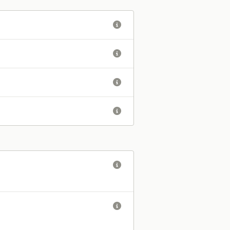





