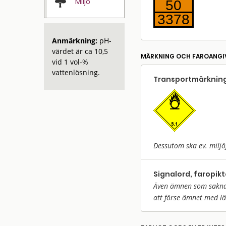
Miljö
50
3378
Anmärkning:
pH-
värdet är ca 10,5
MÄRKNING OCH FAROANGI
vid 1 vol-%
vattenlösning.
Transport­märkning
Dessutom ska ev. miljö
Signalord, faropik
Även ämnen som saknar 
att förse ämnet med l