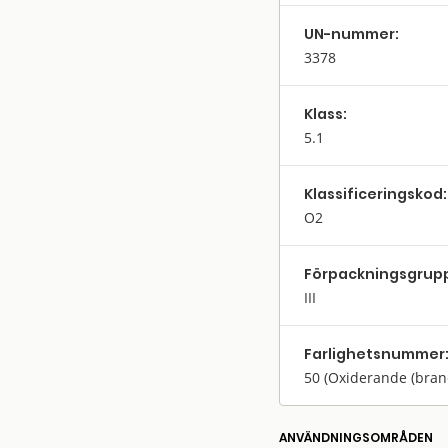
UN-nummer:
3378
Klass:
5.1
Klassifi­cerings­kod:
O2
Förpack­nings­grup
III
Farlighets­nummer
50
(Oxiderande (bra
ANVÄNDNINGS­OMRÅDEN