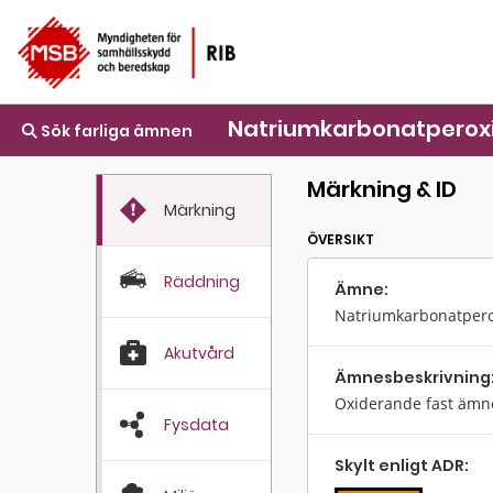
Natriumkarbonatperox
Sök farliga ämnen
Märkning & ID
Märkning
ÖVERSIKT
Räddning
Ämne:
Natriumkarbonatpero
Akutvård
Ämnes­beskrivning
Oxiderande fast ämn
Fysdata
Skylt enligt ADR: