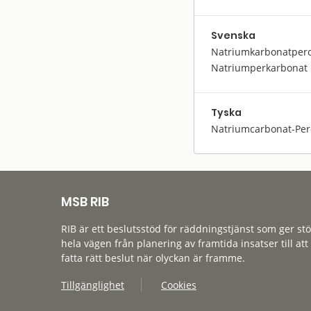
Svenska
Natriumkarbonatpero
Natriumperkarbonat
Tyska
Natriumcarbonat-Per
MSB RIB
RIB är ett beslutsstöd för räddningstjänst som ger st
hela vägen från planering av framtida insatser till att
fatta rätt beslut när olyckan är framme.
Tillgänglighet
Cookies