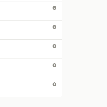




