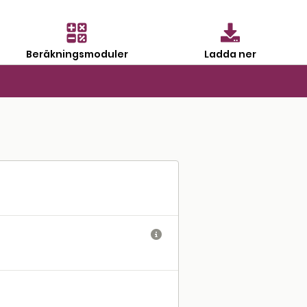
Beräkningsmoduler
Ladda ner
