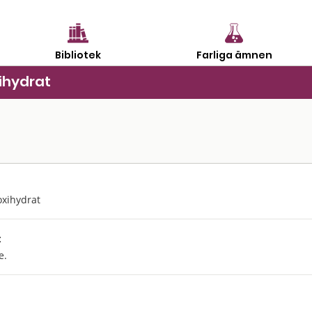
Bibliotek
Farliga ämnen
ihydrat
xihydrat
:
e.