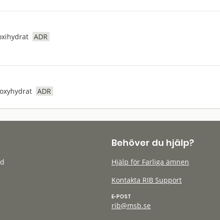
xihydrat
ADR
oxyhydrat
ADR
Behöver du hjälp?
öd
Hjälp för Farliga ämnen
Kontakta RIB Support
E-POST
rib@msb.se