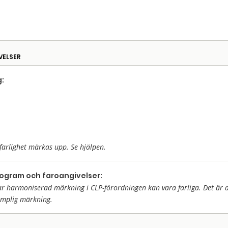
VELSER
:
farlighet märkas upp. Se hjälpen.
togram och faroangivelser:
harmoniserad märkning i CLP-förordningen kan vara farliga. Det är då 
ämplig märkning.