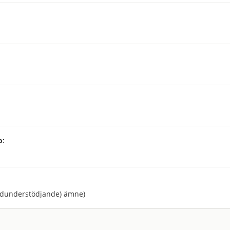
p:
:
ndunderstödjande) ämne)